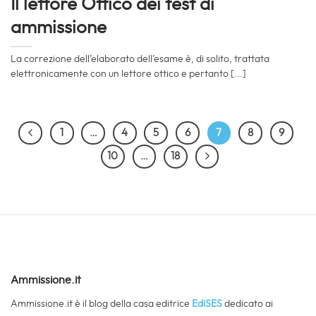
Il lettore Ottico dei test di
ammissione
La correzione dell’elaborato dell’esame è, di solito, trattata
elettronicamente con un lettore ottico e pertanto [...]
1
…
4
5
6
7
8
9
10
…
18
Ammissione.it
Ammissione.it è il blog della casa editrice
EdiSES
dedicato ai