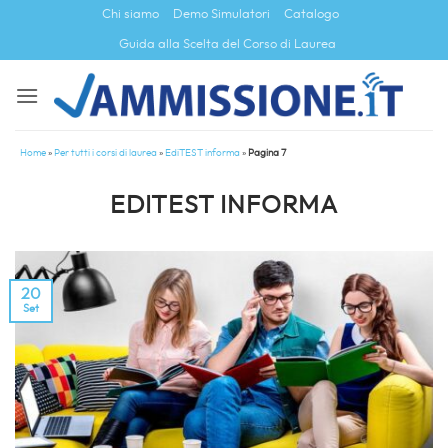
Salta
Chi siamo
Demo Simulatori
Catalogo
ai
Guida alla Scelta del Corso di Laurea
contenuti
Home
»
Per tutti i corsi di laurea
»
EdiTEST informa
»
Pagina 7
EDITEST INFORMA
20
Set