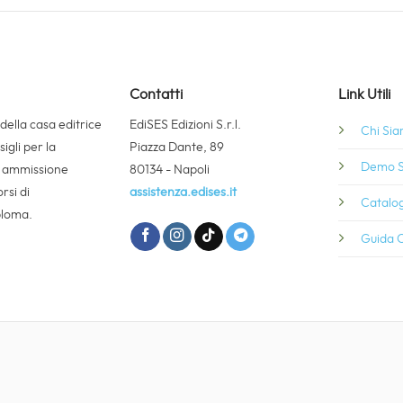
Contatti
Link Utili
 della casa editrice
EdiSES Edizioni S.r.l.
Chi Si
igli per la
Piazza Dante, 89
Demo S
i ammissione
80134 - Napoli
rsi di
assistenza.edises.it
Catalog
ploma.
Guida C