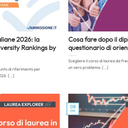
aliane 2026: la
Cosa fare dopo il dip
iversity Rankings by
questionario di ori
Scegliere il corso di laurea da f
un vero problema: [...]
unto di riferimento per
26. [...]
08
Ott