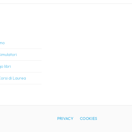
amo
imulatori
o libri
orsi di Laurea
PRIVACY
COOKIES