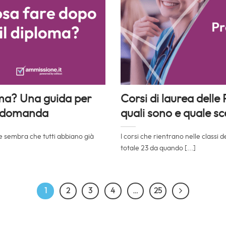
oma? Una guida per
Corsi di laurea delle 
e domanda
quali sono e quale sc
te sembra che tutti abbiano già
I corsi che rientrano nelle classi 
totale 23 da quando [...]
1
2
3
4
…
25