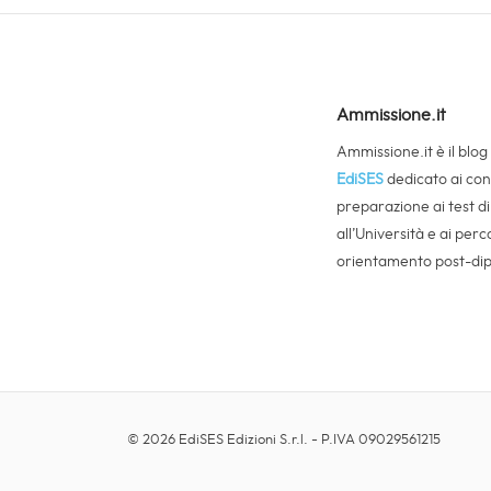
Ammissione.it
Ammissione.it è il blog
EdiSES
dedicato ai cons
preparazione ai test d
all’Università e ai perco
orientamento post-di
© 2026 EdiSES Edizioni S.r.l. - P.IVA 09029561215