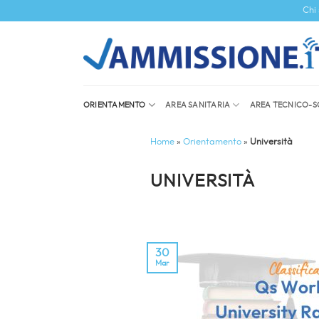
Salta
Chi
ai
contenuti
ORIENTAMENTO
AREA SANITARIA
AREA TECNICO-S
Home
»
Orientamento
»
Università
UNIVERSITÀ
30
Mar