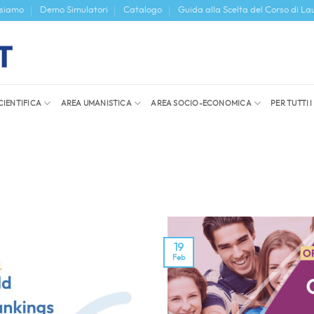
 siamo
Demo Simulatori
Catalogo
Guida alla Scelta del Corso di La
CIENTIFICA
AREA UMANISTICA
AREA SOCIO-ECONOMICA
PER TUTTI 
19
Feb