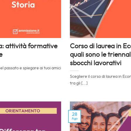
a: attività formative
Corso di laurea in Ec
e
quali sono le triennali
sbocchi lavorativi
l passato e spiegare ai tuoi amici
Scegliere il corso di laurea in Ec
tra gli [...]
28
Ago