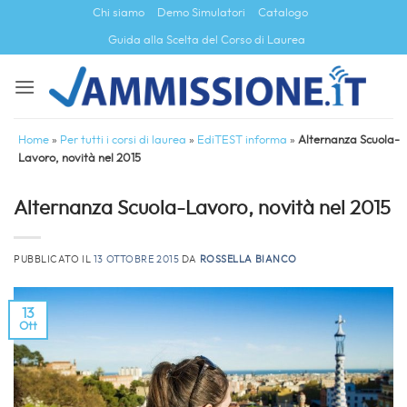
Salta
Chi siamo
Demo Simulatori
Catalogo
ai
Guida alla Scelta del Corso di Laurea
contenuti
Home
»
Per tutti i corsi di laurea
»
EdiTEST informa
»
Alternanza Scuola-
Lavoro, novità nel 2015
Alternanza Scuola-Lavoro, novità nel 2015
PUBBLICATO IL
13 OTTOBRE 2015
DA
ROSSELLA BIANCO
13
Ott