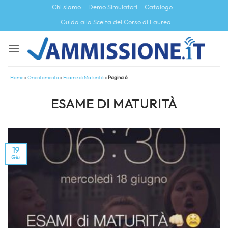
Salta
Chi siamo
Demo Simulatori
Catalogo
ai
Guida alla Scelta del Corso di Laurea
contenuti
Home
»
Orientamento
»
Esame di Maturità
»
Pagina 6
ESAME DI MATURITÀ
19
Giu