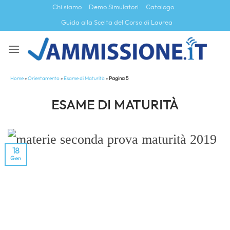
Salta
Chi siamo
Demo Simulatori
Catalogo
ai
Guida alla Scelta del Corso di Laurea
contenuti
Home
»
Orientamento
»
Esame di Maturità
»
Pagina 5
ESAME DI MATURITÀ
18
Gen