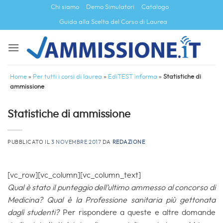
Salta
Chi siamo
Demo Simulatori
Catalogo
ai
Guida alla Scelta del Corso di Laurea
contenuti
Home
»
Per tutti i corsi di laurea
»
EdiTEST informa
»
Statistiche di
ammissione
Statistiche di ammissione
PUBBLICATO IL
3 NOVEMBRE 2017
DA
REDAZIONE
[vc_row][vc_column][vc_column_text]
Qual è stato il punteggio dell’ultimo ammesso al concorso di
Medicina?
Qual è la Professione sanitaria più gettonata
dagli studenti?
Per rispondere a queste e altre domande