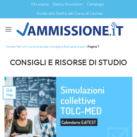
Salta
Chi siamo
Demo Simulatori
Catalogo
ai
Guida alla Scelta del Corso di Laurea
contenuti
Home
»
Per tutti i corsi di laurea
»
Consigli e Risorse di studio
»
Pagina 7
CONSIGLI E RISORSE DI STUDIO
04
Mag