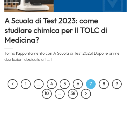
A Scuola di Test 2023: come
studiare chimica per il TOLC di
Medicina?
Torna l’appuntamento con A Scuola di Test 2023! Dopo le prime
due lezioni dedicate ai [...]
1
…
4
5
6
7
8
9
10
…
38