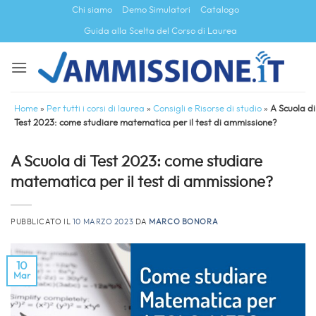
Salta
Chi siamo
Demo Simulatori
Catalogo
ai
Guida alla Scelta del Corso di Laurea
contenuti
Home
»
Per tutti i corsi di laurea
»
Consigli e Risorse di studio
»
A Scuola di
Test 2023: come studiare matematica per il test di ammissione?
A Scuola di Test 2023: come studiare
matematica per il test di ammissione?
PUBBLICATO IL
10 MARZO 2023
DA
MARCO BONORA
10
Mar