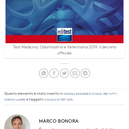
Test Medicina, Odontoiatria e Veterinaria 2019: il decreto
ufficiale
Questo elemento è stato inserito in
Consigli e Risorse di studio
,
Per tutti i
corsi di laurea
e taggato
a scuola di test 2019
.
MARCO BONORA