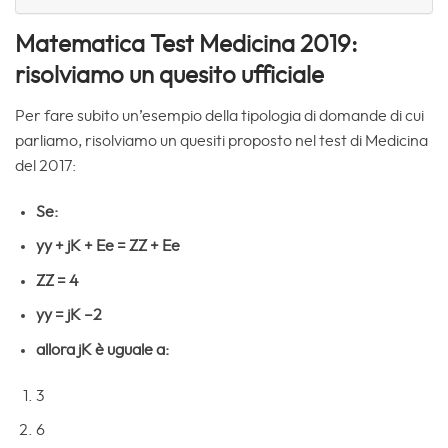
Matematica Test Medicina 2019:
risolviamo un quesito ufficiale
Per fare subito un’esempio della tipologia di domande di cui
parliamo, risolviamo un quesiti proposto nel test di Medicina
del 2017:
Se:
yy + jK + Ee = ZZ + Ee
ZZ = 4
yy = jK –2
allora jK è uguale a:
3
6