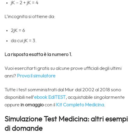
jK – 2 + jK = 4
L’incognita si ottiene da:
2jK = 6
da cui jK = 3.
La risposta esatta è la numero 1.
Vuoi esercitarti gratis su alcune prove ufficiali degli ultimi
anni?
Prova il simulatore
Tutte i test somministrati dal Miur dal 2002 al 2018 sono
disponibili nell’
ebook EdiTEST
, acquistabile singolarmente
oppure
in omaggio
con il
Kit Completo Medicina
.
Simulazione Test Medicina: altri esempi
di domande