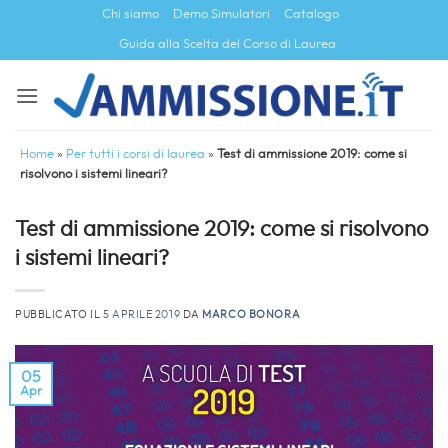
Salta
Chi siamo
Demo Simulatori
Catalogo
ai
Guida alla Scelta del Corso di Laurea
contenuti
Home
»
Per tutti i corsi di laurea
»
Test di ammissione 2019: come si
risolvono i sistemi lineari?
Test di ammissione 2019: come si risolvono
i sistemi lineari?
PUBBLICATO IL
5 APRILE 2019
DA
MARCO BONORA
05
Apr