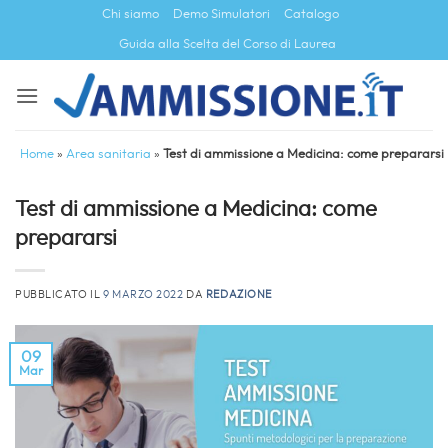
Salta
Chi siamo
Demo Simulatori
Catalogo
ai
Guida alla Scelta del Corso di Laurea
contenuti
Home
»
Area sanitaria
»
Test di ammissione a Medicina: come prepararsi
Test di ammissione a Medicina: come
prepararsi
PUBBLICATO IL
9 MARZO 2022
DA
REDAZIONE
09
Mar