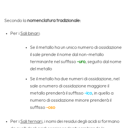
Secondo la
nomenclatura tradizionale:
Per i
Sali binari
:
Se il metallo ha un unico numero di ossidazione
il sale prende il nome dal non-metallo
terminante nel suffisso
-uro
, seguito dal nome
del metallo
Se il metallo ha due numeri di ossidazione, nel
sale a numero di ossidazione maggiore il
metallo prenderà il suffisso
-ico
, in quello a
numero di ossidazione minore prenderà il
suffisso
-oso
Per i
Sali ternari
, i nomi dei residui degli acidi si formano