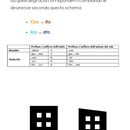
da quelli degli acidi corrispondenti cambiando le
desinenze secondo questo schema:
Oso
→
ito
Ico
→
ato