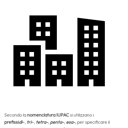
Secondo la
nomenclatura IUPAC
si utilizzano i
prefissi
di
–
,
tri
–
,
tetra-
,
penta-
,
esa-
,
per specificare il