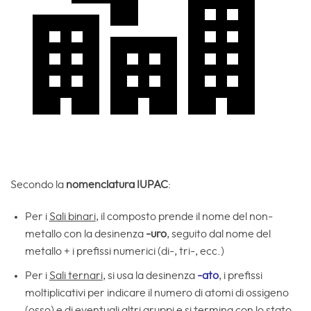
Secondo la
nomenclatura IUPAC
:
Per i
Sali binari
, il composto prende il nome del non-
metallo con la desinenza
-uro
, seguito dal nome del
metallo + i prefissi numerici (di-, tri-, ecc.)
Per i
Sali ternari
, si usa la desinenza
-ato
, i prefissi
moltiplicativi per indicare il numero di atomi di ossigeno
(osso) e di eventuali altri gruppi e si termina con lo stato