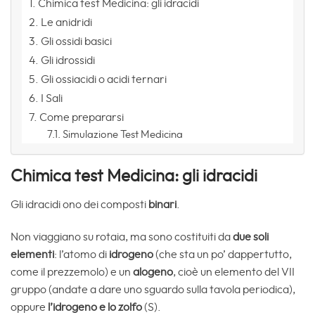
Chimica test Medicina: gli idracidi
Le anidridi
Gli ossidi basici
Gli idrossidi
Gli ossiacidi o acidi ternari
I Sali
Come prepararsi
Simulazione Test Medicina
Chimica test Medicina: gli idracidi
Gli idracidi ono dei composti
binari
.
Non viaggiano su rotaia, ma sono costituiti da
due soli
elementi
: l’atomo di
idrogeno
(che sta un po’ dappertutto,
come il prezzemolo) e un
alogeno
, cioè un elemento del VII
gruppo (andate a dare uno sguardo sulla tavola periodica),
oppure
l’idrogeno e lo zolfo
(S).