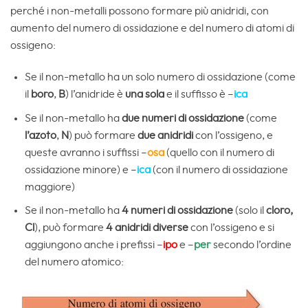
perché i non-metalli possono formare più anidridi, con
aumento del numero di ossidazione e del numero di atomi di
ossigeno:
Se il non-metallo ha un solo numero di ossidazione (come
il
boro
,
B
) l’anidride è
una sola
e il suffisso è –
ica
Se il non-metallo ha
due numeri di ossidazione
(come
l’azoto
,
N
) può formare
due anidridi
con l’ossigeno, e
queste avranno i suffissi –
osa
(quello con il numero di
ossidazione minore) e –
ica
(con il numero di ossidazione
maggiore)
Se il non-metallo ha
4 numeri di ossidazione
(solo il
cloro,
Cl
), può formare
4 anidridi diverse
con l’ossigeno e si
aggiungono anche i prefissi –
ipo
e –
per
secondo l’ordine
del numero atomico: