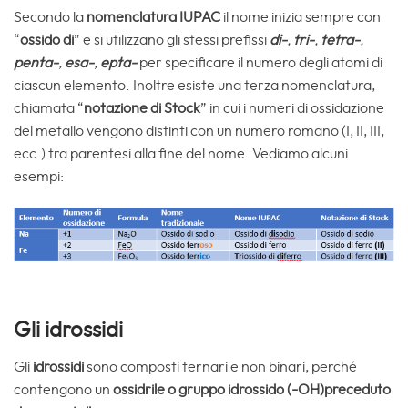
Secondo la
nomenclatura IUPAC
il nome inizia sempre con
“
ossido di
” e si utilizzano gli stessi prefissi
di-
,
tri-
,
tetra-
,
penta-
,
esa-
,
epta-
per specificare il numero degli atomi di
ciascun elemento. Inoltre esiste una terza nomenclatura,
chiamata “
notazione di Stock
” in cui i numeri di ossidazione
del metallo vengono distinti con un numero romano (I, II, III,
ecc.) tra parentesi alla fine del nome. Vediamo alcuni
esempi:
Gli idrossidi
Gli
idrossidi
sono composti ternari e non binari, perché
contengono un
ossidrile o gruppo idrossido (-OH)preceduto