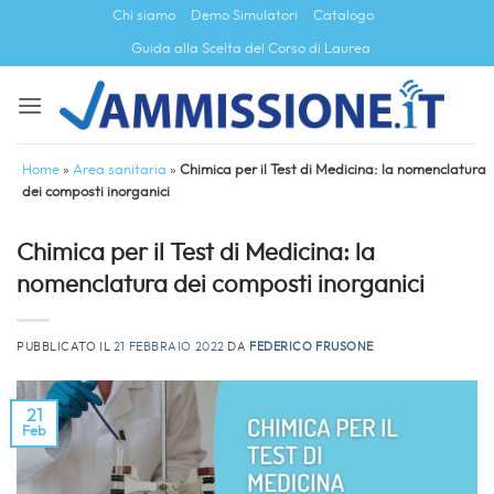
Salta
Chi siamo
Demo Simulatori
Catalogo
ai
Guida alla Scelta del Corso di Laurea
contenuti
Home
»
Area sanitaria
»
Chimica per il Test di Medicina: la nomenclatura
dei composti inorganici
Chimica per il Test di Medicina: la
nomenclatura dei composti inorganici
PUBBLICATO IL
21 FEBBRAIO 2022
DA
FEDERICO FRUSONE
21
Feb