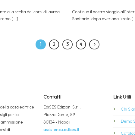
 alla scelta dei corsi di laurea
Continua il nostro viaggio all’inte
remo [...]
Sanitarie: dopo aver analizzato [..
1
2
3
4
Contatti
Link Utili
 della casa editrice
EdiSES Edizioni S.r.l.
Chi Si
igli per la
Piazza Dante, 89
Demo S
i ammissione
80134 - Napoli
rsi di
assistenza.edises.it
Catalog