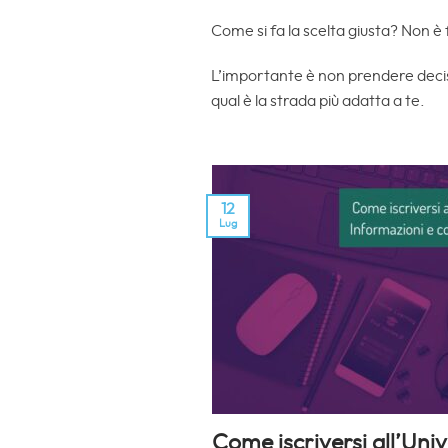
Come si fa la scelta giusta? Non è 
L’importante è non prendere decisio
qual è la strada più adatta a te.
12
Lug
Come iscriversi all’Uni