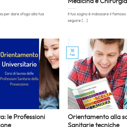
Medicina e Chirurgia
ia per dare sfogo alla tua
Il tuo sogno è indossare il famos
seguire [...]
18
Feb
a: le Professioni
Orientamento alla sce
ione
Sanitarie tecniche