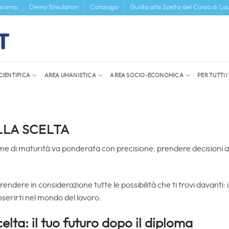
 siamo
Demo Simulatori
Catalogo
Guida alla Scelta del Corso di La
CIENTIFICA
AREA UMANISTICA
AREA SOCIO-ECONOMICA
PER TUTTI 
LA SCELTA
ame di maturità va ponderata con precisione: prendere decisioni 
dere in considerazione tutte le possibilità che ti trovi davanti: i
inserirti nel mondo del lavoro.
lta: il tuo futuro dopo il diploma