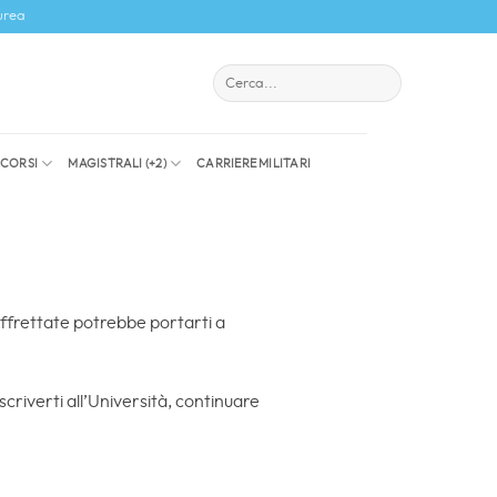
urea
I CORSI
MAGISTRALI (+2)
CARRIERE MILITARI
affrettate potrebbe portarti a
scriverti all’Università, continuare