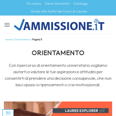
Salta
Chi siamo
Demo Simulatori
Catalogo
ai
Guida alla Scelta del Corso di Laurea
contenuti
Home
»
Orientamento
»
Pagina 5
ORIENTAMENTO
Con il percorso di orientamento universitario vogliamo
aiutarti a valutare le tue aspirazioni e attitudini per
consentirti di prendere una decisione consapevole, che non
lasci spazio a ripensamenti o crisi motivazionali.
30