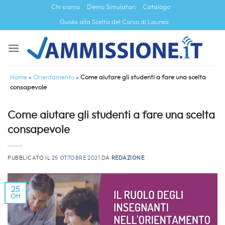
Salta
Chi siamo
Demo Simulatori
Catalogo
ai
Guida alla Scelta del Corso di Laurea
contenuti
Home
»
Orientamento
»
Come aiutare gli studenti a fare una scelta
consapevole
Come aiutare gli studenti a fare una scelta
consapevole
PUBBLICATO IL
25 OTTOBRE 2021
DA
REDAZIONE
25
Ott