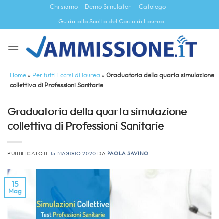
Salta
Chi siamo
Demo Simulatori
Catalogo
ai
Guida alla Scelta del Corso di Laurea
contenuti
Home
»
Per tutti i corsi di laurea
»
Graduatoria della quarta simulazione
collettiva di Professioni Sanitarie
Graduatoria della quarta simulazione
collettiva di Professioni Sanitarie
PUBBLICATO IL
15 MAGGIO 2020
DA
PAOLA SAVINO
15
Mag