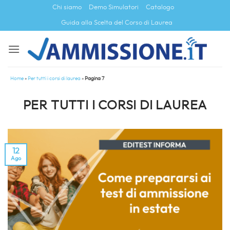
Salta
Chi siamo
Demo Simulatori
Catalogo
ai
Guida alla Scelta del Corso di Laurea
contenuti
Home
»
Per tutti i corsi di laurea
»
Pagina 7
PER TUTTI I CORSI DI LAUREA
12
Ago