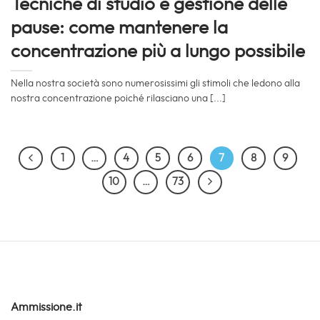
Tecniche di studio e gestione delle
pause: come mantenere la
concentrazione più a lungo possibile
Nella nostra società sono numerosissimi gli stimoli che ledono alla
nostra concentrazione poiché rilasciano una [...]
1
…
4
5
6
7
8
9
10
…
73
Ammissione.it