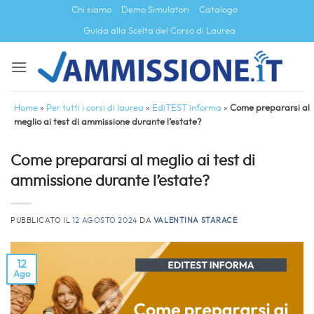
Salta
Chi siamo
Demo Simulatori
Catalogo
ai
Guida alla Scelta del Corso di Laurea
contenuti
Home
»
Per tutti i corsi di laurea
»
EdiTEST informa
»
Come prepararsi al
meglio ai test di ammissione durante l’estate?
Come prepararsi al meglio ai test di
ammissione durante l’estate?
PUBBLICATO IL
12 AGOSTO 2024
DA
VALENTINA STARACE
12
Ago