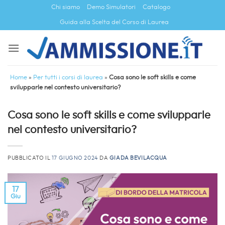
Salta
Chi siamo
Demo Simulatori
Catalogo
ai
Guida alla Scelta del Corso di Laurea
contenuti
Home
»
Per tutti i corsi di laurea
»
Cosa sono le soft skills e come
svilupparle nel contesto universitario?
Cosa sono le soft skills e come svilupparle
nel contesto universitario?
PUBBLICATO IL
17 GIUGNO 2024
DA
GIADA BEVILACQUA
17
Giu