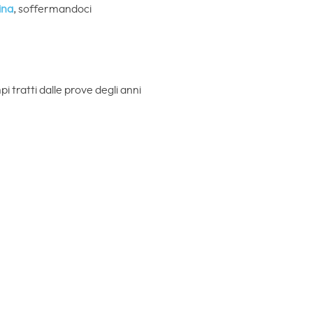
ina
, soffermandoci
i tratti dalle prove degli anni