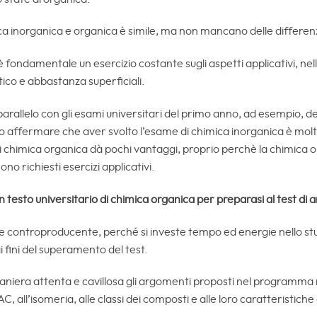
mica inorganica e organica è simile, ma non mancano delle differen
 fondamentale un esercizio costante sugli aspetti applicativi, nel
ico e abbastanza superficiali.
parallelo con gli esami universitari del primo anno, ad esempio, de
mo affermare che aver svolto l’esame di chimica inorganica è molto
chimica organica dà pochi vantaggi, proprio perchè la chimica org
o richiesti esercizi applicativi.
un testo universitario di chimica organica per preparasi al test di
e controproducente, perché si investe tempo ed energie nello studi
ai fini del superamento del test.
aniera attenta e cavillosa gli argomenti proposti nel programma 
 all’isomeria, alle classi dei composti e alle loro caratteristiche