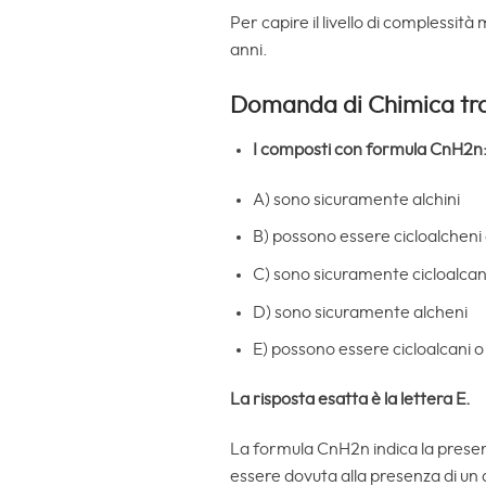
Per capire il livello di complessità
anni.
Domanda di Chimica trat
I composti con formula CnH2n
A) sono sicuramente alchini
B) possono essere cicloalcheni 
C) sono sicuramente cicloalcan
D) sono sicuramente alcheni
E) possono essere cicloalcani o
La risposta esatta è la lettera E.
La formula CnH2n indica la presenz
essere dovuta alla presenza di un 