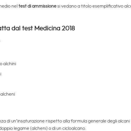
 medio nel
test di ammissione
si vedano a titolo esemplificativo a
ta dal test Medicina 2018
:
o alchini
i
 alcheni
a di un’insaturazione rispetto alla formula generale degli alcan
doppio legame (alcheni) o di un cicloalcano.