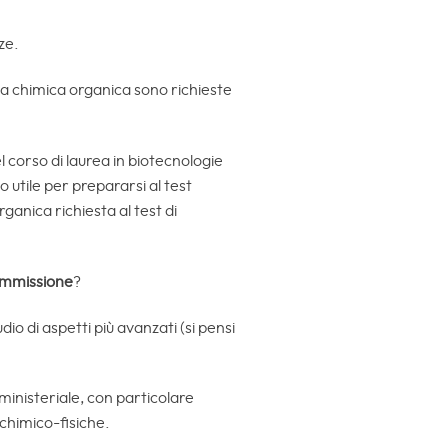
ze.
la chimica organica sono richieste
l corso di laurea in biotecnologie
 utile per prepararsi al test
anica richiesta al test di
 ammissione
?
o di aspetti più avanzati (si pensi
ministeriale, con particolare
 chimico-fisiche.