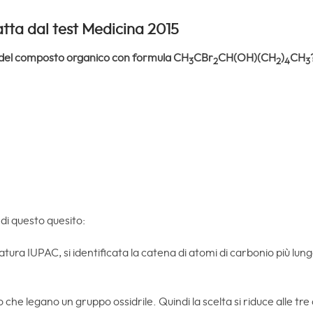
ta dal test Medicina 2015
 del composto organico con formula CH
CBr
CH(OH)(CH
)
CH
3
2
2
4
3
 di questo quesito:
ura IUPAC, si identificata la catena di atomi di carbonio più lu
 che legano un gruppo ossidrile. Quindi la scelta si riduce alle tr