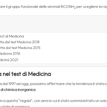
rdare il gruppo funzionale delle ammidi RCONH
per scegliere la ri
2
est di Medicina
ta dal test Medicina 2018
ta dal test Medicina 2015
edicina 2016
dicina 2021
nel test di Medicina
va dal 1997 ad oggi, possiamo affermare che la tendenza è stata sp
di chimica inorganica
.
 a questa “regola”, con anni in cui è stato somministrato un solo
 state di organica.