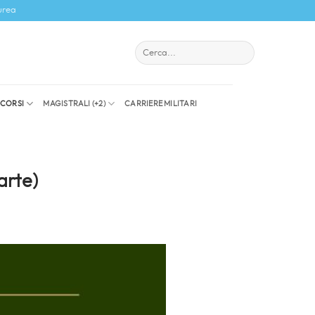
urea
I CORSI
MAGISTRALI (+2)
CARRIERE MILITARI
arte)