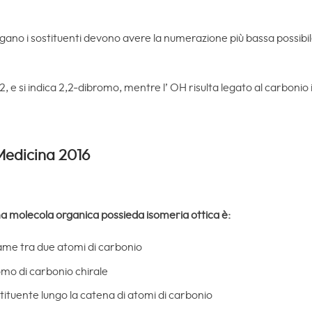
egano i sostituenti devono avere la numerazione più bassa possibile
2, e si indica 2,2-dibromo, mentre l’ OH risulta legato al carbonio 
Medicina 2016
na molecola organica possieda isomeria ottica è:
game tra due atomi di carbonio
omo di carbonio chirale
stituente lungo la catena di atomi di carbonio