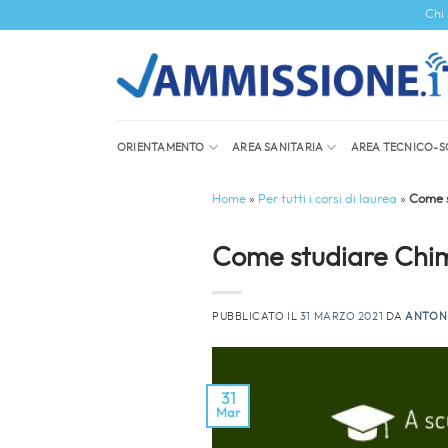
Salta
Chi
ai
contenuti
ORIENTAMENTO
AREA SANITARIA
AREA TECNICO-S
Home
»
Per tutti i corsi di laurea
»
Come s
Come studiare Chimi
PUBBLICATO IL
31 MARZO 2021
DA
ANTON
31
Mar