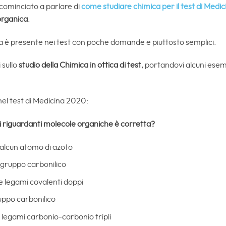
cominciato a parlare di
come studiare chimica per il test di Medic
organica
.
 è presente nei test con poche domande e piuttosto semplici.
 sullo
studio della Chimica in ottica di test
, portandovi alcuni esemp
nel test di Medicina 2020:
i riguardanti molecole organiche è corretta?
alcun atomo di azoto
 gruppo carbonilico
e legami covalenti doppi
uppo carbonilico
 legami carbonio-carbonio tripli