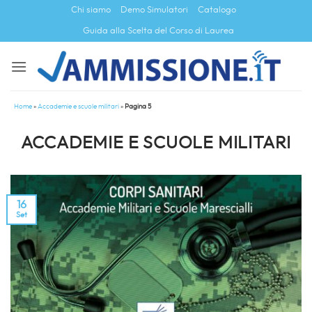
Salta
Chi siamo
Demo Simulatori
Catalogo
ai
Guida alla Scelta del Corso di Laurea
contenuti
Home
»
Accademie e scuole militari
»
Pagina 5
ACCADEMIE E SCUOLE MILITARI
16
Set