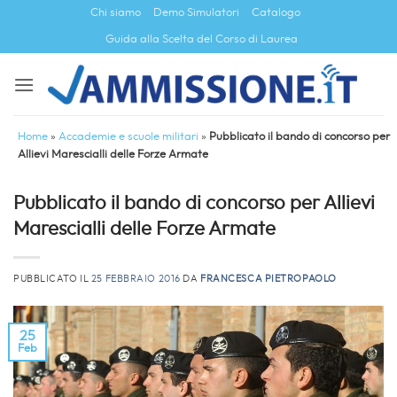
Salta
Chi siamo
Demo Simulatori
Catalogo
ai
Guida alla Scelta del Corso di Laurea
contenuti
Home
»
Accademie e scuole militari
»
Pubblicato il bando di concorso per
Allievi Marescialli delle Forze Armate
Pubblicato il bando di concorso per Allievi
Marescialli delle Forze Armate
PUBBLICATO IL
25 FEBBRAIO 2016
DA
FRANCESCA PIETROPAOLO
25
Feb