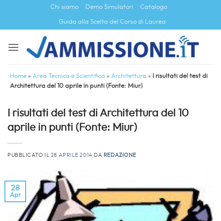
Salta
Chi siamo
Demo Simulatori
Catalogo
ai
Guida alla Scelta del Corso di Laurea
contenuti
Home
»
Area Tecnica e Scientifica
»
Architettura
»
I risultati del test di
Architettura del 10 aprile in punti (Fonte: Miur)
I risultati del test di Architettura del 10
aprile in punti (Fonte: Miur)
PUBBLICATO IL
28 APRILE 2014
DA
REDAZIONE
28
Apr