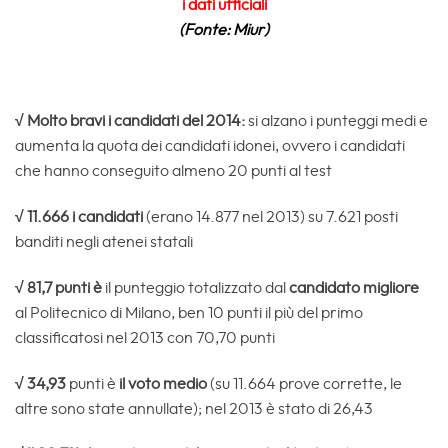
i dati ufficiali
(Fonte: Miur)
√ Molto bravi i candidati del 2014:
si alzano i punteggi medi e
aumenta la quota dei candidati idonei, ovvero i candidati
che hanno conseguito almeno 20 punti al test
√ 11.666 i candidati
(erano 14.877 nel 2013) su 7.621 posti
banditi negli atenei statali
√ 81,7 punti è
il punteggio totalizzato dal
candidato migliore
al Politecnico di Milano, ben 10 punti il più del primo
classificatosi nel 2013 con 70,70 punti
√ 34,93
punti è
il voto medio
(su 11.664 prove corrette, le
altre sono state annullate); nel 2013 è stato di 26,43