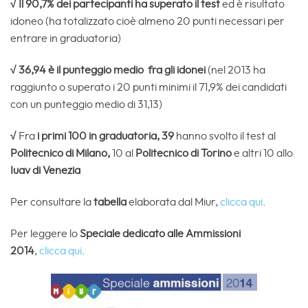
√ Il 90,7% dei partecipanti ha superato il test
ed è risultato
idoneo (ha totalizzato cioè almeno 20 punti necessari per
entrare in graduatoria)
√ 36,94 è il punteggio medio fra gli idonei
(nel 2013 ha
raggiunto o superato i 20 punti minimi il 71,9% dei candidati
con un punteggio medio di 31,13)
√
Fra
i primi 100 in graduatoria, 39
hanno svolto il test al
Politecnico di Milano,
10 al
Politecnico di Torino
e altri 10 allo
Iuav di Venezia
Per consultare la
tabella
elaborata dal Miur,
clicca qui
.
Per leggere lo
Speciale dedicato alle Ammissioni
2014
,
clicca qui
.