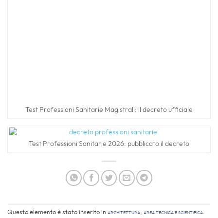
Test Professioni Sanitarie Magistrali: il decreto ufficiale
Test Professioni Sanitarie 2026: pubblicato il decreto
Questo elemento è stato inserito in
Architettura
,
Area Tecnica e Scientifica
.
Aggiungilo ai
segnalibri
.
VALENTINA STARACE
Laureata in materie umanistiche e
giornalista. Ossessionata dai libri e dalla
scrittura sin da quando ne ho memoria. La
passione per la comunicazione e per tutto