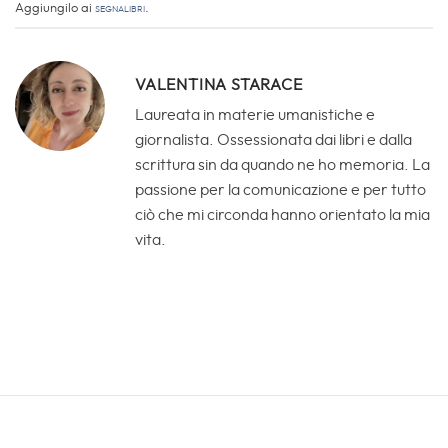
ciò che mi circonda hanno orientato la mia
vita.
Ammissione.it
Ammissione.it è il blog della casa editrice
EdiSES
dedicato ai
consigli per la preparazione ai test di ammissione all’Università e ai
percorsi di orientamento post-diploma.
Contatti