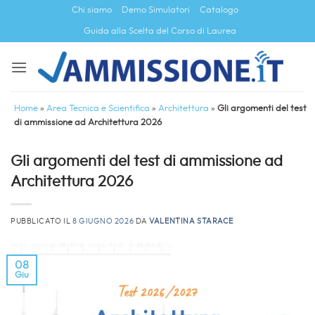
Salta
Chi siamo
Demo Simulatori
Catalogo
ai
Guida alla Scelta del Corso di Laurea
contenuti
Home
»
Area Tecnica e Scientifica
»
Architettura
»
Gli argomenti del test
di ammissione ad Architettura 2026
Gli argomenti del test di ammissione ad
Architettura 2026
PUBBLICATO IL
8 GIUGNO 2026
DA
VALENTINA STARACE
08
Giu