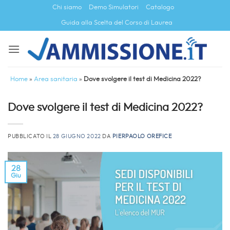
Salta
Chi siamo
Demo Simulatori
Catalogo
ai
Guida alla Scelta del Corso di Laurea
contenuti
Home
»
Area sanitaria
»
Dove svolgere il test di Medicina 2022?
Dove svolgere il test di Medicina 2022?
PUBBLICATO IL
28 GIUGNO 2022
DA
PIERPAOLO OREFICE
28
Giu