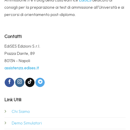
Ammissione.it è il blog della casa editrice
EdiSES
dedicato ai
consigli per la preparazione ai test di ammissione all’Università e ai
percorsi di orientamento post-diploma.
Contatti
EdiSES Edizioni S.r.l.
Piazza Dante, 89
80134 - Napoli
assistenza.edises.it
Link Utili
Chi Siamo
Demo Simulatori