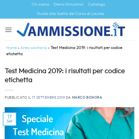
Salta
Chi siamo
Demo Simulatori
Catalogo
ai
Guida alla Scelta del Corso di Laurea
contenuti
Home
»
Area sanitaria
»
Test Medicina 2019: i risultati per codice
etichetta
Test Medicina 2019: i risultati per codice
etichetta
PUBBLICATO IL
17 SETTEMBRE 2019
DA
MARCO BONORA
17
Set