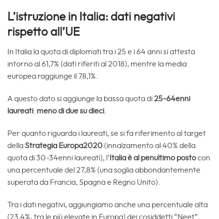
L’istruzione in Italia: dati negativi
rispetto all’UE
In Italia la quota di diplomati tra i 25 e i 64 anni si attesta
intorno al 61,7% (dati riferiti al 2018), mentre la media
europea raggiunge il 78,1%.
A questo dato si aggiunge la bassa quota di
25-64enni
laureati
:
meno di due su dieci
.
Per quanto riguarda i laureati, se si fa riferimento al target
della
Strategia Europa2020
(innalzamento al 40% della
quota di 30-34enni laureati), l’
Italia è al penultimo posto
con
una percentuale del 27,8% (una soglia abbondantemente
superata da Francia, Spagna e Regno Unito).
Tra i dati negativi, aggiungiamo anche una percentuale alta
(23,4%, tra le più elevate in Europa) dei cosiddetti “Neet”,