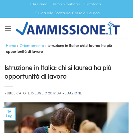
Salta
Chi siamo
Demo Simulatori
Catalogo
ai
Guida alla Scelta del Corso di Laurea
contenuti
Home
»
Orientamento
»
Istruzione in Italia: chi si laurea ha più
opportunità di lavoro
Istruzione in Italia: chi si laurea ha più
opportunità di lavoro
PUBBLICATO IL
16 LUGLIO 2019
DA
REDAZIONE
16
Lug