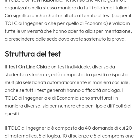
Il TOLC è un
test nazionale
, nel senso che viene gestito e
organizzato nella stessa maniera da tutti gli atenei italiani.
Ciò significa anche che il risultato ottenuto al test (sia per il
TOLC di Ingegneria che per quello di Economia) è valido in
tutte le università che hanno aderito alla sperimentazione,
a prescindere dalle sede dove avete sostenuto la prova.
Struttura del test
Il
Test On Line Cisia
è un test individuale, diverso da
studente a studente, ed è composto da quesiti a risposta
multipla selezionati automaticamente in maniera casuale,
anche se tutti i test generati hanno difficoltà analoga. I
TOLC di Ingegneria e di Economia sono strutturati in
maniera diversa, sia per numero che per tipo e difficoltà di
quesiti.
Il TOLC di Ingegneria
è composto da 40 domande di cui 20
di matematica, 5 di logica, 10 di scienze e 5 di comprensione