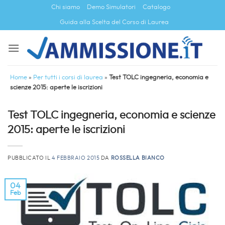
Salta
Chi siamo
Demo Simulatori
Catalogo
ai
Guida alla Scelta del Corso di Laurea
contenuti
Home
»
Per tutti i corsi di laurea
»
Test TOLC ingegneria, economia e
scienze 2015: aperte le iscrizioni
Test TOLC ingegneria, economia e scienze
2015: aperte le iscrizioni
PUBBLICATO IL
4 FEBBRAIO 2015
DA
ROSSELLA BIANCO
04
Feb