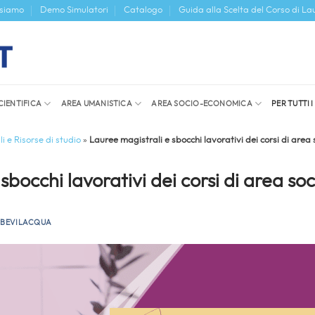
 siamo
Demo Simulatori
Catalogo
Guida alla Scelta del Corso di La
CIENTIFICA
AREA UMANISTICA
AREA SOCIO-ECONOMICA
PER TUTTI 
i e Risorse di studio
»
Lauree magistrali e sbocchi lavorativi dei corsi di area 
sbocchi lavorativi dei corsi di area soc
 BEVILACQUA