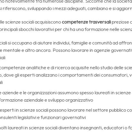
iano notevolmente tra numerose discipline. Siccome che la socie
si riferiscono, sviluppando i mezzi adeguati, cambiano e si aggior
elle scienze sociali acquisiscono
competenze trasversali
preziose 
principali sbocchi lavorativi per chi ha una formazione nelle scienz
sociali si occupano di aiutare individui, famiglie e comunità ad affron
ute mentale e altro ancora. Possono lavorare in agenzie governativ
ali
e competenze analitiche e di ricerca acquisite nello studio delle scie
to, dove gli esperti analizzano i comportamenti dei consumatori, 
li
le aziende e le organizzazioni assumono spesso laureati in scienze s
formazione aziendale e sviluppo organizzativo
i esperti in scienze sociali possono lavorare nel settore pubblico com
onsulenti legislativi e funzionari governativi
molti laureati in scienze sociali diventano insegnanti, educatori o f