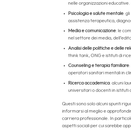
nelle organizzazioni educative
Psicologia e salute mentale
: gl
assistenza terapeutica, diagnosi
Media e comunicazione
: le co
nel settore dei media, dell’edito
Analisi delle politiche e delle re
think tank, ONG e istituti di rice
Counseling e terapia familiare
:
operatori sanitari mentali in cl
Ricerca accademica
: alcuni l
universitari o docenti in istituti
Questi sono solo alcuni spunti ri
informarsi al meglio e approfondire
carriera professionale. In partico
aspetti sociali per cui sarebbe oppo