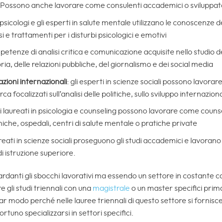
. Possono anche lavorare come consulenti accademici o sviluppat
i psicologi e gli esperti in salute mentale utilizzano le conoscenze d
 e trattamenti per i disturbi psicologici e emotivi
mpetenze di analisi critica e comunicazione acquisite nello studio d
ria, delle relazioni pubbliche, del giornalismo e dei social media
lazioni internazionali
: gli esperti in scienze sociali possono lavorar
rca focalizzati sull’analisi delle politiche, sullo sviluppo internaziona
 i laureati in psicologia e counseling possono lavorare come counse
iniche, ospedali, centri di salute mentale o pratiche private
aureati in scienze sociali proseguono gli studi accademici e lavoran
 di istruzione superiore.
guardanti gli sbocchi lavorativi ma essendo un settore in costant
 gli studi triennali con una
magistrale
o un master specifici prim
lar modo perché nelle lauree triennali di questo settore si fornis
rtuno specializzarsi in settori specifici.