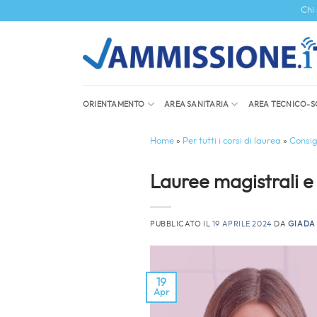
Salta
Chi
ai
contenuti
ORIENTAMENTO
AREA SANITARIA
AREA TECNICO-S
Home
»
Per tutti i corsi di laurea
»
Consigl
Lauree magistrali e 
PUBBLICATO IL
19 APRILE 2024
DA
GIADA
19
Apr