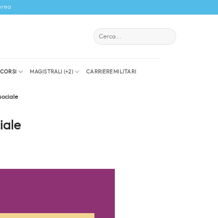
urea
I CORSI
MAGISTRALI (+2)
CARRIERE MILITARI
sociale
iale