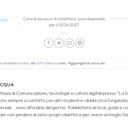
Corsi di laurea in Architettura: posti disponibili
per il 2026/2027
li e Risorse di studio
,
Per tutti i corsi di laurea
. Aggiungilo ai
segnalibri
.
ACQUA
essa di Comunicazione, tecnologie e culture digitali presso “La 
o sempre a contatto con altri studenti e i dubbi circa l’organizza
riale… sono all’ordine del giorno. Pubblicherò articoli, guide e con
per non perdere di vista i propri obiettivi e per vivere al meglio l’