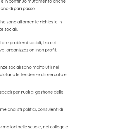
tà è in continuo mutamento anche
nano di pari passo.
che sono altamente richieste in
e sociali:
tare problemi sociali, tra cui
e, organizzazioni non profit,
nze sociali sono molto utili nel
valutano le tendenze di mercato e
ociali per ruoli di gestione delle
e analisti politici, consulenti di
ormatori nelle scuole, nei college e