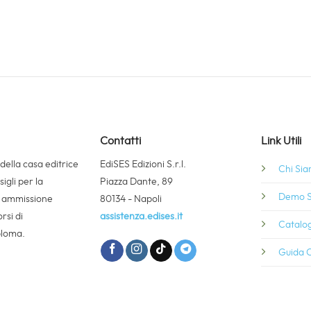
Contatti
Link Utili
 della casa editrice
EdiSES Edizioni S.r.l.
Chi Si
igli per la
Piazza Dante, 89
Demo S
i ammissione
80134 - Napoli
rsi di
assistenza.edises.it
Catalog
ploma.
Guida C