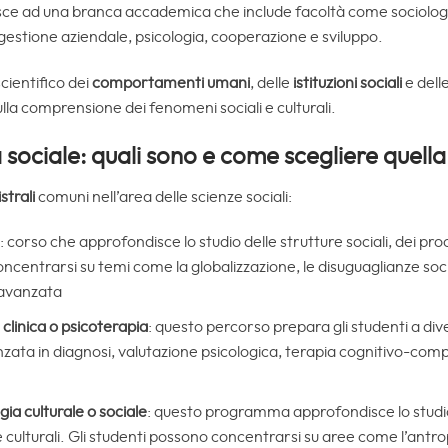
risce ad una branca accademica che include facoltà come sociolog
gestione aziendale, psicologia, cooperazione e sviluppo.
cientifico dei
comportamenti umani
, delle
istituzioni sociali
e dell
 sulla comprensione dei fenomeni sociali e culturali.
 sociale: quali sono e come scegliere quella
trali
comuni nell’area delle scienze sociali:
: corso che approfondisce lo studio delle strutture sociali, dei proc
centrarsi su temi come la globalizzazione, le disuguaglianze social
e avanzata
clinica o psicoterapia
: questo percorso prepara gli studenti a diven
ata in diagnosi, valutazione psicologica, terapia cognitivo-com
ia culturale o sociale
: questo programma approfondisce lo studio
he culturali. Gli studenti possono concentrarsi su aree come l’antro