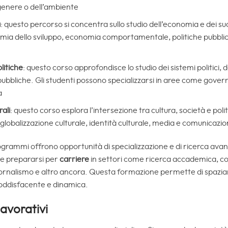
 genere o dell’ambiente
a
: questo percorso si concentra sullo studio dell’economia e dei suoi
omia dello sviluppo, economia comportamentale, politiche pubbli
litiche
: questo corso approfondisce lo studio dei sistemi politici, de
he pubbliche. Gli studenti possono specializzarsi in aree come gove
a
rali
: questo corso esplora l’intersezione tra cultura, società e poli
 globalizzazione culturale, identità culturale, media e comunicazion
grammi offrono opportunità di specializzazione e di ricerca avan
i e prepararsi per
carriere
in settori come ricerca accademica, cons
giornalismo e altro ancora. Questa formazione permette di spaziare
soddisfacente e dinamica.
lavorativi