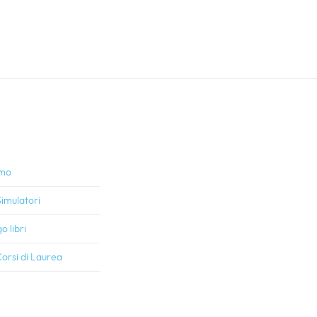
amo
imulatori
o libri
orsi di Laurea