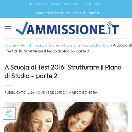
Salta
Chi siamo
Demo Simulatori
Catalogo
ai
Guida alla Scelta del Corso di Laurea
contenuti
Home
»
Per tutti i corsi di laurea
»
Consigli e Risorse di studio
»
A Scuola di
Test 2016: Strutturare il Piano di Studio – parte 2
A Scuola di Test 2016: Strutturare il Piano
di Studio – parte 2
PUBBLICATO IL
24 NOVEMBRE 2015
DA
MARCO BONORA
24
Nov