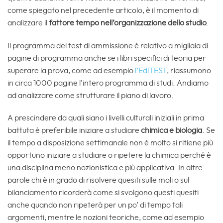
come spiegato nel precedente articolo, è il momento di
analizzare il
fattore tempo nell’organizzazione dello studio
.
Il programma del test di ammissione è relativo a migliaia di
pagine di programma anche se i libri specifici di teoria per
superare la prova, come ad esempio
l’EdiTEST
, riassumono
in circa 1000 pagine l’intero programma di studi. Andiamo
ad analizzare come strutturare il piano di lavoro.
A prescindere da quali siano i livelli culturali iniziali in prima
battuta è preferibile iniziare a studiare
chimica
e biologia
. Se
il tempo a disposizione settimanale non è molto si ritiene più
opportuno iniziare a studiare o ripetere la chimica perché è
una disciplina meno nozionistica e più applicativa. In altre
parole chi è in grado di risolvere quesiti sulle moli o sul
bilanciamento ricorderà come si svolgono questi quesiti
anche quando non ripeterà per un po’ di tempo tali
argomenti, mentre le nozioni teoriche, come ad esempio