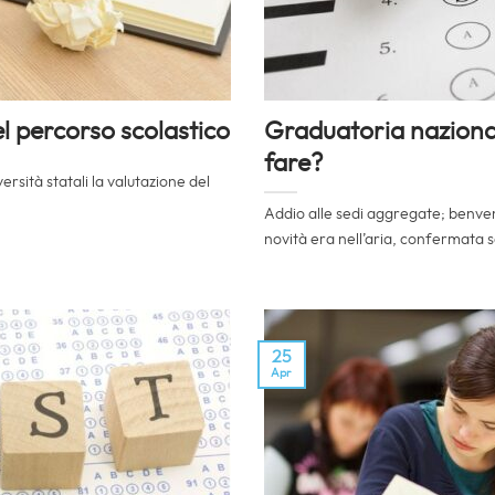
el percorso scolastico
Graduatoria naziona
fare?
rsità statali la valutazione del
Addio alle sedi aggregate; benven
novità era nell’aria, confermata so
25
Apr