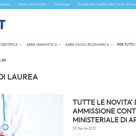
 siamo
Demo Simulatori
Catalogo
Guida alla Scelta del Corso di La
CIENTIFICA
AREA UMANISTICA
AREA SOCIO-ECONOMICA
PER TUTTI 
 69
 DI LAUREA
TUTTE LE NOVITA’ 
AMMISSIONE CONT
MINISTERIALE DI A
30 Aprile 2013