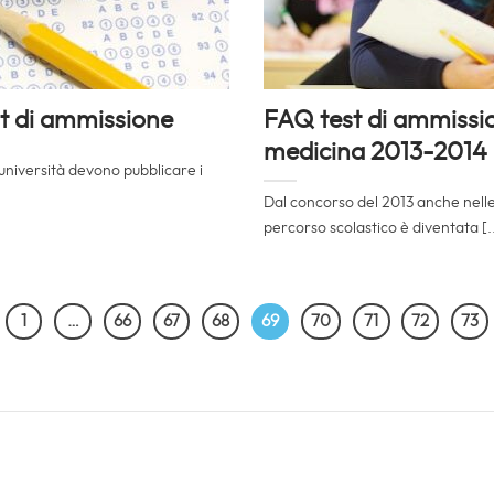
st di ammissione
FAQ test di ammissi
medicina 2013-2014
 università devono pubblicare i
Dal concorso del 2013 anche nelle 
percorso scolastico è diventata [..
1
…
66
67
68
69
70
71
72
73