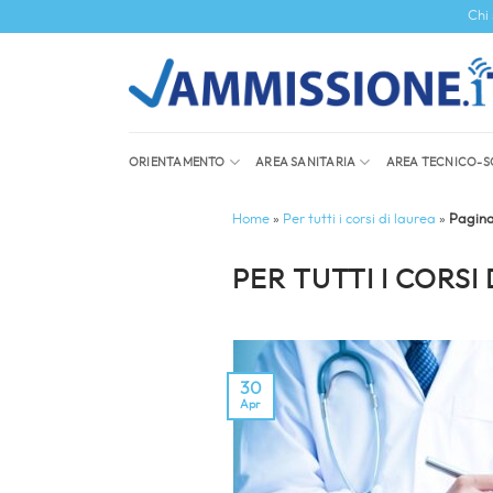
Salta
Chi
ai
contenuti
ORIENTAMENTO
AREA SANITARIA
AREA TECNICO-S
Home
»
Per tutti i corsi di laurea
»
Pagina
PER TUTTI I CORSI
30
Apr