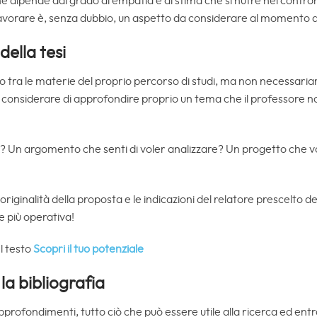
e dipende dal grado di empatia e di stima che si nutre nei confro
 lavorare è, senza dubbio, un aspetto da considerare al momento di
della tesi
to tra le materie del proprio percorso di studi, ma non necessari
ti considerare di approfondire proprio un tema che il professore 
? Un argomento che senti di voler analizzare? Un progetto che vo
’originalità della proposta e le indicazioni del relatore prescelto d
e più operativa!
l testo
Scopri il tuo potenziale
 la bibliografia
approfondimenti, tutto ciò che può essere utile alla ricerca ed ent