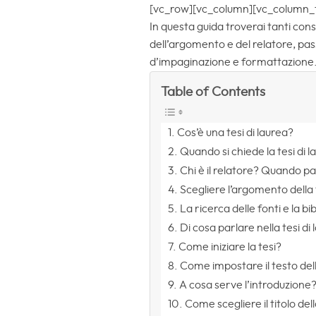
[vc_row][vc_column][vc_column_text
In questa guida troverai tanti cons
dell’argomento e del relatore, pass
d’impaginazione e formattazione
Table of Contents
Cos’è una tesi di laurea?
Quando si chiede la tesi di 
Chi è il relatore? Quando p
Scegliere l’argomento della 
La ricerca delle fonti e la bi
Di cosa parlare nella tesi di
Come iniziare la tesi?
Come impostare il testo dell
A cosa serve l’introduzione
Come scegliere il titolo dell