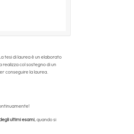
La tesi di laurea è un elaborato
a realizza col sostegno di un
er conseguire la laurea.
 continuamente!
egli ultimi esami
, quando si