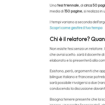
Una
tesi triennale
, di
circa 50 pag
media di
150 pagine
, si realizza i
I tempi variano a seconda dell’ar
Scopri come gestire il tuo tempo
Chi è il relatore? Qua
Non esiste tesi senza un relatore.
che avrai scelto: sarà il docente di
elaborato e lo presenterà alla com
Esistono, però, argomenti che ap
bilingue italiano e francese potreb
sarà possibile rivolgersi a due (r
conducendo la discussione davant
Bisogna tenere presente che la sc