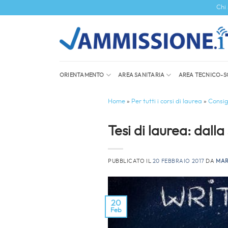
Salta
Chi
ai
contenuti
ORIENTAMENTO
AREA SANITARIA
AREA TECNICO-S
Home
»
Per tutti i corsi di laurea
»
Consigl
Tesi di laurea: dall
PUBBLICATO IL
20 FEBBRAIO 2017
DA
MAR
20
Feb