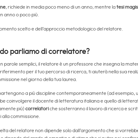
ine
, richiede in media poco meno di un anno; mentre la
tesi magis
n un anno o poco più.
gomento scelto e dell’approccio metodologico del relatore.
ndo parliamo di correlatore?
 In parole semplici, il relatore è un professore che insegna la mat
 riferimento per il tuo percorso di ricerca, ti aiuterà nella sua real
missione nel giorno della tua laurea.
partengono a più discipline contemporaneamente (ad esempio, una
be coinvolgere il docente di letteratura italiana e quello di letter
aramente più)
correlatori
che sosterranno il lavoro di ricerca e scrit
i alla commissione.
elta del relatore non dipende solo dall’argomento che si vorrebb