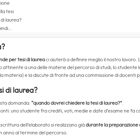
zione
la tesi
di laurea?
uindi…
a?
nde per tesi di laurea
ci aiuterà a definire meglio il nostro lavoro. 
 attinente a una delle materie del percorso di studi; lo studente l
la materia) e la discute di fronte ad una commissione di docenti p
i di laurea?
questa domanda:
“quando dovrei chiedere la tesi di laurea?”
.
onti: uno studente fra crediti, voti, medie e date d’esame ne fa
la scrittura dell’elaborato si realizzano già
durante la preparazione d
n anno al termine del percorso.