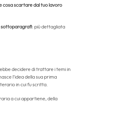
e cosa scartare dal tuo lavoro
e sottoparagrafi
: più dettagliata
ebbe decidere di trattare i temi in
nasce l’idea della sua prima
rario in cui fu scritta.
raria a cui appartiene, della