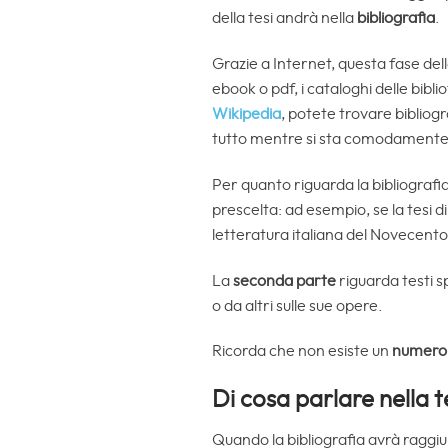
della tesi andrà nella
bibliografia
.
Grazie a Internet, questa fase dell
ebook o pdf, i cataloghi delle bibli
Wikipedia
, potete trovare bibliogr
tutto mentre si sta comodamente s
Per quanto riguarda la bibliografi
prescelta: ad esempio, se la tesi d
letteratura italiana del Novecento
La
seconda parte
riguarda testi sp
o da altri sulle sue opere.
Ricorda che non esiste un
numero p
Di cosa parlare nella t
Quando la bibliografia avrà raggiu