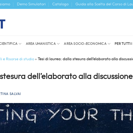
 siamo
Demo Simulatori
Catalogo
Guida alla Scelta del Corso di La
CIENTIFICA
AREA UMANISTICA
AREA SOCIO-ECONOMICA
PER TUTTI 
i e Risorse di studio
»
Tesi di laurea: dalla stesura dell’elaborato alla discus
a stesura dell’elaborato alla discussio
TINA SALVAI