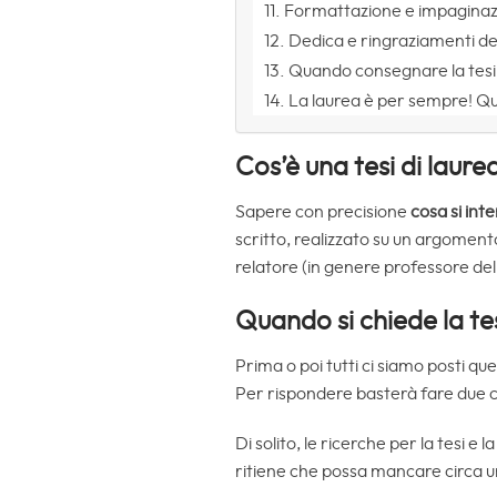
Formattazione e impagina
Dedica e ringraziamenti del
Quando consegnare la tesi 
La laurea è per sempre! Q
Cos’è una tesi di laure
Sapere con precisione
cosa si inte
scritto, realizzato su un argomento
relatore (in genere professore del
Quando si chiede la tes
Prima o poi tutti ci siamo posti 
Per rispondere basterà fare due c
Di solito, le ricerche per la tesi e 
ritiene che possa mancare circa u