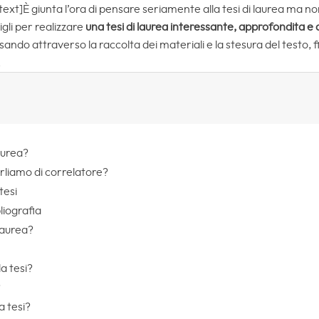
]È giunta l’ora di pensare seriamente alla tesi di laurea ma non
igli per realizzare
una tesi di laurea interessante, approfondita e
ando attraverso la raccolta dei materiali e la stesura del testo, fi
.
laurea?
arliamo di correlatore?
tesi
bliografia
 laurea?
a tesi?
?
a tesi?