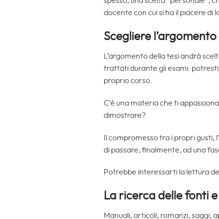
spesso, una scelta “personale”, ch
docente con cui si ha il piacere di
Scegliere l’argomento 
L’argomento della tesi andrà scel
trattati durante gli esami: potres
proprio corso.
C’è una materia che ti appassiona
dimostrare?
Il compromesso tra i propri gusti, l
di passare, finalmente, ad una fas
Potrebbe interessarti la lettura de
La ricerca delle fonti e
Manuali, articoli, romanzi, saggi, 