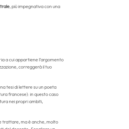
trale
, più impegnativa con una
eria a cui appartiene l’argomento
izzazione, correggerà il tuo
 tesi di lettere su un poeta
atura francese): in questo caso
tura nei propri ambiti,
e trattare, ma è anche, molto