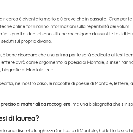
a ricerca è diventata molto più breve che in passato. Gran parte de
oteche online forniranno informazioni sulla reperibilità dei volumi. 
afie, spunti e idee, ci sono siti che raccolgono riassunti e tesi di l
eduti sul proprio divano.
a, è bene ricordare che una
prima parte
sarà dedicata ai testi ge
i lettere avrà come argomento la poesia di Montale, si inseriranno 
, biografie di Montale, ecc.
ecifici, nel nostro caso, le raccolte di poesie di Montale, lettere, ar
reciso di materiali da raccogliere
, ma una bibliografia che si ri
esi di laurea?
nto una discreta lunghezza (nel caso di Montale, hai letto la sua 