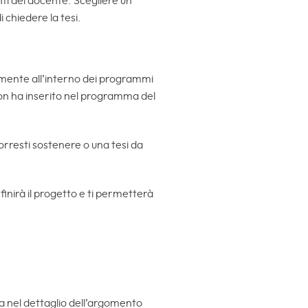
nti del docente. Scegliere un
 chiedere la tesi.
amente all’interno dei programmi
non ha inserito nel programma del
rresti sostenere o una tesi da
efinirà il progetto e ti permetterà
ra nel dettaglio dell’argomento