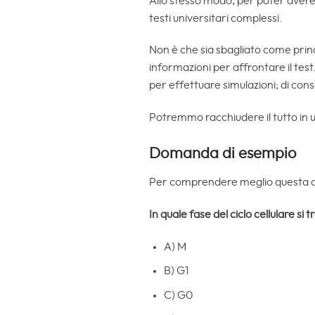
Allo stesso modo, per poter avere
testi universitari complessi.
Non è che sia sbagliato come prin
informazioni per affrontare il tes
per effettuare simulazioni; di con
Potremmo racchiudere il tutto in 
Domanda di esempio
Per comprendere meglio questa a
In quale fase del ciclo cellulare si
A) M
B) G1
C) G0