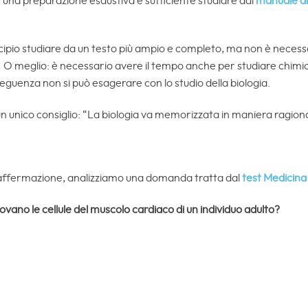
 una preparazione esaustiva è sufficiente studiare dal
manuale di
cipio studiare da un testo più ampio e completo, ma non è nece
t. O meglio: è necessario avere il tempo anche per studiare chimic
seguenza non si può esagerare con lo studio della biologia.
un unico consiglio: “La biologia va memorizzata in maniera ragion
ffermazione, analizziamo una domanda tratta dal
test Medicin
 trovano le cellule del muscolo cardiaco di un individuo adulto?