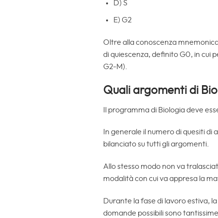
D) S
E) G2
Oltre alla conoscenza mnemonica de
di quiescenza, definito G0, in cui
G2-M).
Quali argomenti di Bio
Il programma di Biologia deve ess
In generale il numero di quesiti di 
bilanciato su tutti gli argomenti.
Allo stesso modo non va tralasciat
modalità con cui va appresa la ma
Durante la fase di lavoro estiva, la
domande possibili sono tantissime 