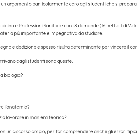
o un argomento particolarmente caro agli studenti che si prepara
Medicina e Professioni Sanitarie con 18 domande (16 nel test di Vet
teria più importante e impegnativa da studiare.
mpegno e dedizione e spesso risulta determinante per vincere il c
rrivano dagli studenti sono queste:
a biologia?
e l’anatomia?
iz o lavorare in maniera teorica?
 un discorso ampio, per far comprendere anche gli errori tipic