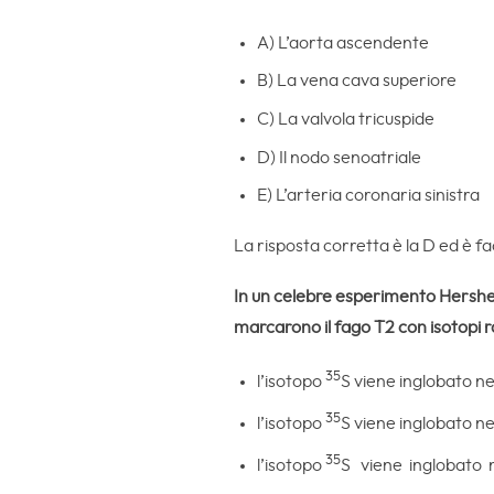
A) L’aorta ascendente
B) La vena cava superiore
C) La valvola tricuspide
D) Il nodo senoatriale
E) L’arteria coronaria sinistra
La risposta corretta è la D ed è fa
In un celebre esperimento Hershey
marcarono il fago T2 con isotopi r
35
l’isotopo
S viene inglobato nel
35
l’isotopo
S viene inglobato nel
35
l’isotopo
S viene inglobato n