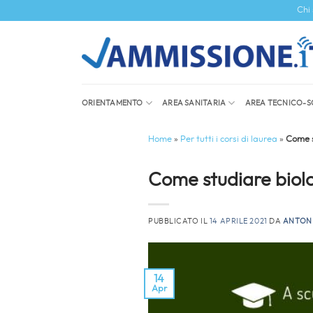
Salta
Chi
ai
contenuti
ORIENTAMENTO
AREA SANITARIA
AREA TECNICO-S
Home
»
Per tutti i corsi di laurea
»
Come s
Come studiare biolog
PUBBLICATO IL
14 APRILE 2021
DA
ANTON
14
Apr