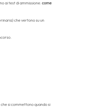
no ai test di ammissione:
come
erinaria) che vertono su un
oncorso.
i che si commettono quando si