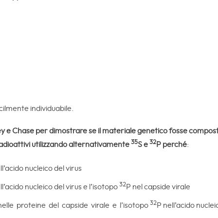
cilmente individuabile.
 e Chase per dimostrare se il materiale genetico fosse composto 
35
32
adioattivi utilizzando alternativamente
S e
P perché
:
l’acido nucleico del virus
32
l’acido nucleico del virus e l’isotopo
P nel capside virale
32
elle proteine del capside virale e l’isotopo
P nell’acido nuclei