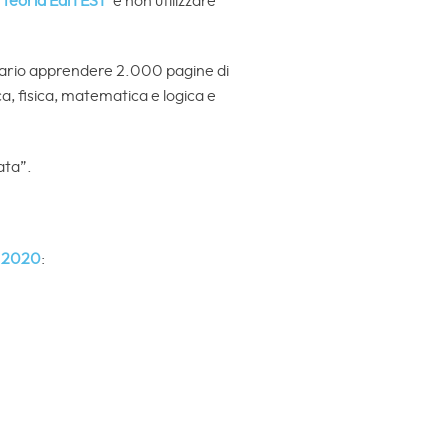
 teoria EdiTEST
e non utilizzare
ssario apprendere 2.000 pagine di
a, fisica, matematica e logica e
ata”.
a 2020
: