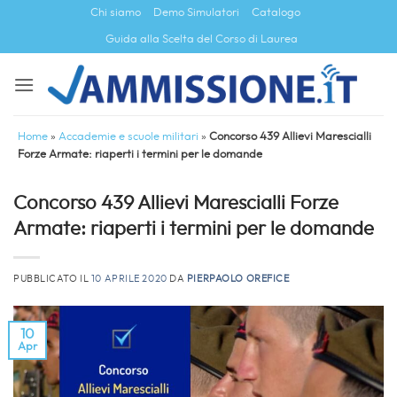
Salta
Chi siamo
Demo Simulatori
Catalogo
ai
Guida alla Scelta del Corso di Laurea
contenuti
Home
»
Accademie e scuole militari
»
Concorso 439 Allievi Marescialli
Forze Armate: riaperti i termini per le domande
Concorso 439 Allievi Marescialli Forze
Armate: riaperti i termini per le domande
PUBBLICATO IL
10 APRILE 2020
DA
PIERPAOLO OREFICE
10
Apr