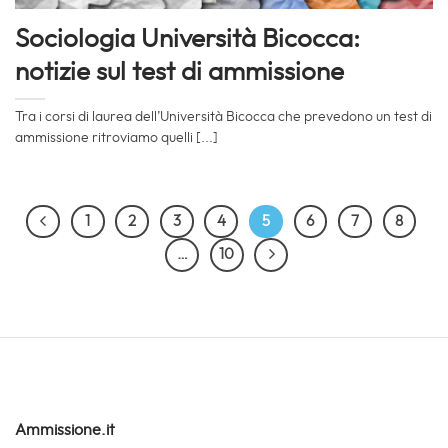
Sociologia Università Bicocca:
notizie sul test di ammissione
Tra i corsi di laurea dell’Università Bicocca che prevedono un test di
ammissione ritroviamo quelli [...]
1
2
3
4
5
6
7
8
…
10
Ammissione.it