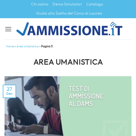
Salta
Chi siamo
Demo Simulatori
Catalogo
ai
Guida alla Scelta del Corso di Laurea
contenuti
Home
»
Area Umanistica
»
Pagina 5
AREA UMANISTICA
27
Gen