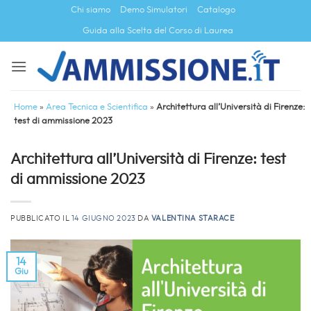
Salta
Chi siamo
Demo Simulatori
Catalogo
ai
Guida alla Scelta del Corso di Laurea
contenuti
Home
»
Area Tecnica e Scientifica
»
Architettura all’Università di Firenze:
test di ammissione 2023
Architettura all’Università di Firenze: test
di ammissione 2023
PUBBLICATO IL
14 GIUGNO 2023
DA
VALENTINA STARACE
14
Giu