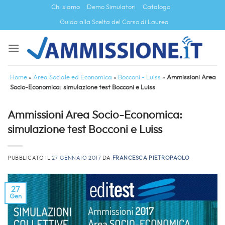
Salta
Chi siamo
Demo Simulatori
Catalogo
ai
Guida alla Scelta del Corso di Laurea
contenuti
Home
»
Area Sociale ed Economica
»
Bocconi - Luiss
»
Ammissioni Area
Socio-Economica: simulazione test Bocconi e Luiss
Ammissioni Area Socio-Economica:
simulazione test Bocconi e Luiss
PUBBLICATO IL
27 GENNAIO 2017
DA
FRANCESCA PIETROPAOLO
27
Gen