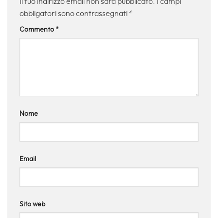
Il tuo indirizzo email non sarà pubblicato.
I campi
obbligatori sono contrassegnati
*
Commento
*
Nome
Email
Sito web