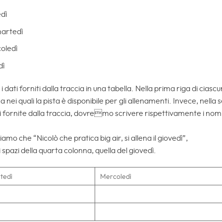
edì
artedì
oledì
dì
 i dati forniti dalla traccia in una tabella. Nella prima riga di cia
na nei quali la pista è disponibile per gli allenamenti. Invece, nell
 fornite dalla traccia, dovremo scrivere rispettivamente i nomi
mo che “Nicolò che pratica big air, si allena il giovedì”,
i spazi della quarta colonna, quella del giovedì.
tedì
Mercoledì