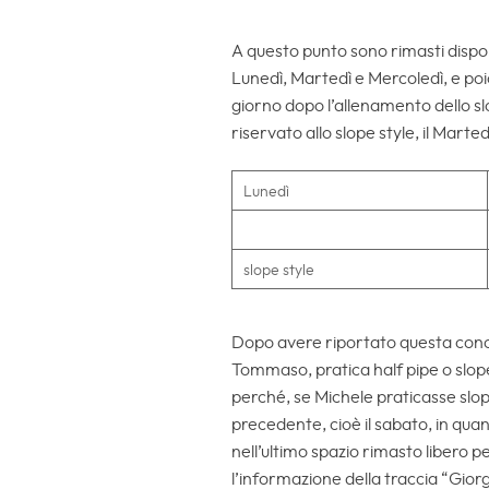
A questo punto sono rimasti disponib
Lunedì, Martedì e Mercoledì, e poic
giorno dopo l’allenamento dello sl
riservato allo slope style, il Marted
Lunedì
slope style
Dopo avere riportato questa conclu
Tommaso, pratica half pipe o slop
perché, se Michele praticasse slope
precedente, cioè il sabato, in quant
nell’ultimo spazio rimasto libero p
l’informazione della traccia “Giorgio