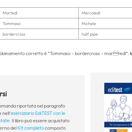
Martedì
Mercoledì
Tommaso
Michele
bordercross
half pipe
e l’abbinamento corretto è “Tommaso – bordercross – martedì”:
l
si
domanda riportata nel paragrafo
 nell’
eserciziario EdiTEST con le
tate
. Il libro può essere acquistato
terno del
Kit completo
composto