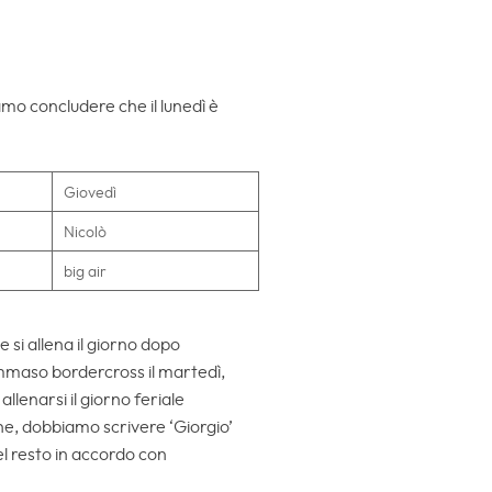
amo concludere che il lunedì è
Giovedì
Nicolò
big air
si allena il giorno dopo
ommaso bordercross il martedì,
llenarsi il giorno feriale
fine, dobbiamo scrivere ‘Giorgio’
el resto in accordo con