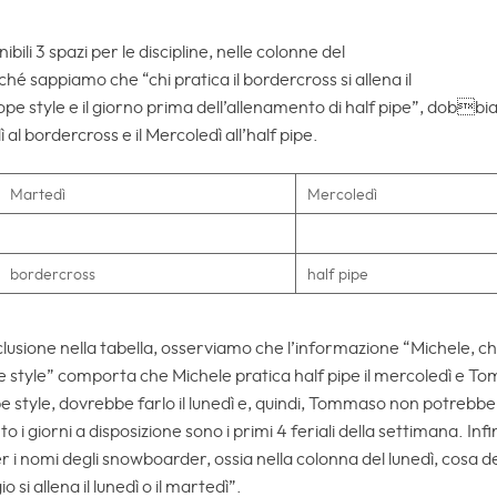
ili 3 spazi per le discipline, nelle colonne del
hé sappiamo che “chi pratica il bordercross si allena il
ope style e il giorno prima dell’allenamento di half pipe”, dobbi
ì al bordercross e il Mercoledì all’half pipe.
Martedì
Mercoledì
bordercross
half pipe
sione nella tabella, osserviamo che l’informazione “Michele, che 
e style” comporta che Michele pratica half pipe il mercoledì e T
 style, dovrebbe farlo il lunedì e, quindi, Tommaso non potrebbe a
o i giorni a disposizione sono i primi 4 feriali della settimana. In
er i nomi degli snowboarder, ossia nella colonna del lunedì, cosa d
 si allena il lunedì o il martedì”.