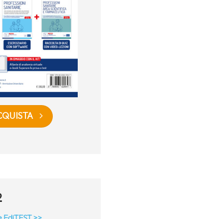
CQUISTA
2
e EdiTEST >>