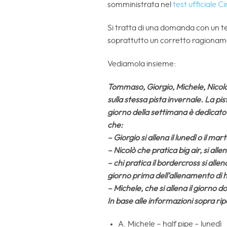
somministrata nel
test ufficiale C
Si tratta di una domanda con un te
soprattutto un corretto ragiona
Vediamola insieme:
Tommaso, Giorgio, Michele, Nicolò 
sulla stessa pista invernale. La pi
giorno della settimana è dedicato a
che:
– Giorgio si allena il lunedì o il mart
– Nicolò che pratica big air, si allen
– chi pratica il bordercross si allen
giorno prima dell’allenamento di h
– Michele, che si allena il giorno 
In base alle informazioni sopra ri
A. Michele – half pipe – lunedì