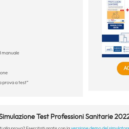
l manuale
A
ione
 prova a test”
Simulazione Test Professioni Sanitarie 202
i alla prova? Esercitati gratis con la
versione demo del simulator