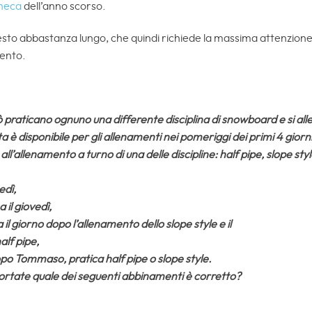
ineca
dell’anno scorso.
sto abbastanza lungo, che quindi richiede la massima attenzione g
mento.
praticano ognuno una differente disciplina di snowboard e si alle
sta è disponibile per gli allenamenti nei pomeriggi dei primi 4 giorn
ll’allenamento a turno di una delle discipline: half pipe, slope st
edì,
a il giovedì,
a il giorno dopo l’allenamento dello slope style e il
alf pipe,
dopo Tommaso, pratica half pipe o slope style.
portate quale dei seguenti abbinamenti è corretto?