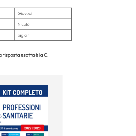
Giovedì
Nicolò
big air
a risposta esatta è la C
.