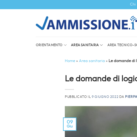
Salta
Chi
ai
contenuti
ORIENTAMENTO
AREA SANITARIA
AREA TECNICO-S
Home
»
Area sanitaria
»
Le domande di lo
Le domande di logica
PUBBLICATO IL
9 GIUGNO 2022
DA
PIERP
09
Giu