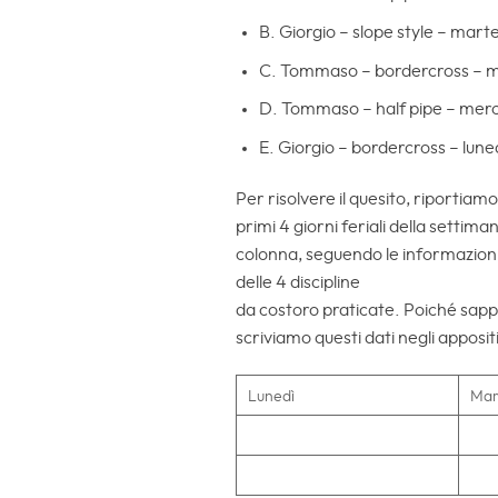
B. Giorgio – slope style – mart
C. Tommaso – bordercross – m
D. Tommaso – half pipe – merc
E. Giorgio – bordercross – lune
Per risolvere il quesito, riportiamo
primi 4 giorni feriali della settima
colonna, seguendo le informazioni
delle 4 discipline
da costoro praticate. Poiché sappia
scriviamo questi dati negli apposit
Lunedì
Mar