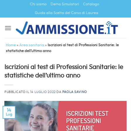
Salta
Chi siamo
Demo Simulatori
Catalogo
ai
Guida alla Scelta del Corso di Laurea
contenuti
Home
»
Area sanitaria
»
Iscrizioni al test di Professioni Sanitarie: le
statistiche dell’ultimo anno
Iscrizioni al test di Professioni Sanitarie: le
statistiche dell’ultimo anno
PUBBLICATO IL
14 LUGLIO 2022
DA
PAOLA SAVINO
14
Lug