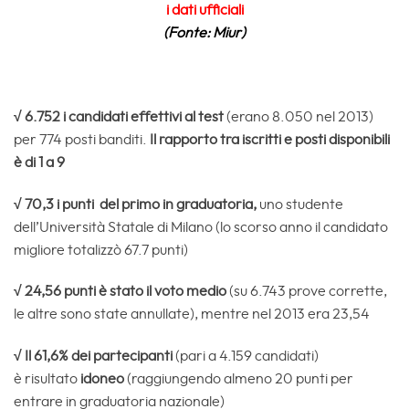
i dati ufficiali
(Fonte: Miur)
√ 6.752
i candidati effettivi al test
(erano 8.050 nel 2013)
per 774 posti banditi.
Il rapporto tra iscritti e posti disponibili
è di 1 a 9
√ 70,3 i punti del primo in graduatoria,
uno studente
dell’Università Statale di Milano (lo scorso anno il candidato
migliore totalizzò 67.7 punti)
√ 24,56 punti è stato il voto medio
(su 6.743 prove corrette,
le altre sono state annullate), mentre nel 2013 era 23,54
√ Il 61,6% dei partecipanti
(pari a 4.159 candidati)
è risultato
idoneo
(raggiungendo almeno 20 punti per
entrare in graduatoria nazionale)