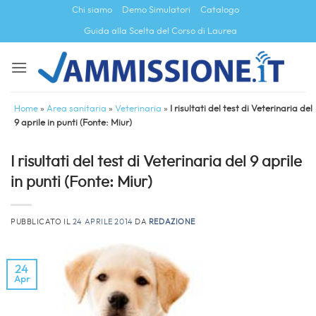
Salta
Chi siamo
Demo Simulatori
Catalogo
ai
Guida alla Scelta del Corso di Laurea
contenuti
Home
»
Area sanitaria
»
Veterinaria
»
I risultati del test di Veterinaria del
9 aprile in punti (Fonte: Miur)
I risultati del test di Veterinaria del 9 aprile
in punti (Fonte: Miur)
PUBBLICATO IL
24 APRILE 2014
DA
REDAZIONE
24
Apr