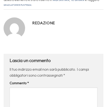
Questo elemento è stato inserito in
Area sanitaria
,
Veterinaria
e taggato
Graduatorie e Punteggi
.
REDAZIONE
Lascia un commento
Il tuo indirizzo email non sarà pubblicato.
I campi
obbligatori sono contrassegnati
*
Commento
*