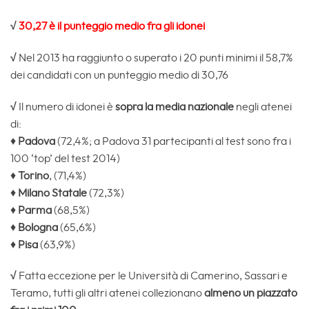
√
30,27 è il punteggio medio fra gli idonei
√
Nel 2013 ha raggiunto o superato i 20 punti minimi il 58,7%
dei candidati con un punteggio medio di 30,76
√
Il numero di idonei è
sopra la media nazionale
negli atenei
di:
♦
Padova
(72,4%; a Padova 31 partecipanti al test sono fra i
100 ‘top’ del test 2014)
♦
Torino
, (71,4%)
♦
Milano Statale
(72,3%)
♦
Parma
(68,5%)
♦
Bologna
(65,6%)
♦
Pisa
(63,9%)
√
Fatta eccezione per le Università di Camerino, Sassari e
Teramo, tutti gli altri atenei collezionano
almeno un piazzato