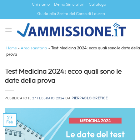
Salta
Chi siamo
Demo Simulatori
Catalogo
ai
Guida alla Scelta del Corso di Laurea
contenuti
Home
»
Area sanitaria
»
Test Medicina 2024: ecco quali sono le date della
prova
Test Medicina 2024: ecco quali sono le
date della prova
PUBBLICATO IL
27 FEBBRAIO 2024
DA
PIERPAOLO OREFICE
27
Feb