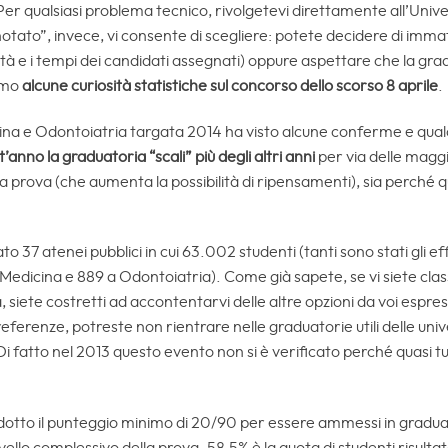
 Per qualsiasi problema tecnico, rivolgetevi direttamente all’Unive
enotato”, invece, vi consente di scegliere: potete decidere di imma
tà e i tempi dei candidati assegnati) oppure aspettare che la gra
iamo
alcune curiosità statistiche sul concorso dello scorso 8 aprile
.
na e Odontoiatria targata 2014 ha visto alcune conferme e qualc
’anno la graduatoria “scali” più degli altri anni
per via delle maggi
lla prova (che aumenta la possibilità di ripensamenti), sia perch
to 37 atenei pubblici in cui 63.002 studenti (tanti sono stati gli ef
 Medicina e 889 a Odontoiatria). Come già sapete, se vi siete class
, siete costretti ad accontentarvi delle altre opzioni da voi espre
eferenze, potreste non rientrare nelle graduatorie utili delle uni
. Di fatto nel 2013 questo evento non si è verificato perché quasi t
otto il punteggio minimo di 20/90 per essere ammessi in graduat