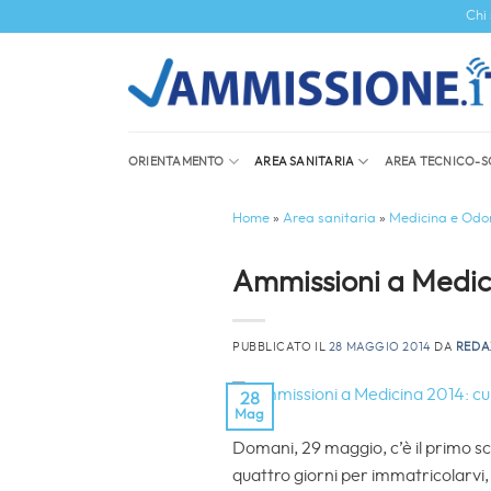
Salta
Chi
ai
contenuti
ORIENTAMENTO
AREA SANITARIA
AREA TECNICO-S
Home
»
Area sanitaria
»
Medicina e Odon
Ammissioni a Medicin
PUBBLICATO IL
28 MAGGIO 2014
DA
REDA
28
Mag
Domani, 29 maggio, c’è il primo sc
quattro giorni per immatricolarvi, 