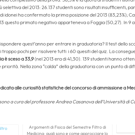
ello complessivo della prova. 58,5% è la quota di studenti risultat
 selettiva del 2013: 26.137 studenti sono risultati insufficienti, p
di idonei ha confermato la prima posizione del 2013 (83,23%); Ca
2013 questo primato negativo apparteneva a Foggia (50,27). In 9 a
ondere quest’anno per entrare in graduatoria? Il test dello sco
 troppo pochi per risolvere tutti i 60 quesiti del quiz. La conseg
ia è sceso a 33,9
(nel 2013 era di 41,30). 139 studenti hanno otte
le priorità. Nella zona “calda” della graduatoria con un punto di dif
icata alle curiosità statistiche del concorso di ammissione a Med
o sono a cura del professore Andrea Casanova dell’Università di Ca
Argomenti di Fisica del Semestre Filtro di
Medicina: quali sono e come approcciare lo