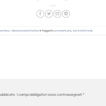
anitaria
,
Medicina e Odontoiatria
e taggato
Ammissioni 2014
,
Dati e Statistiche
.
pubblicato.
I campi obbligatori sono contrassegnati
*