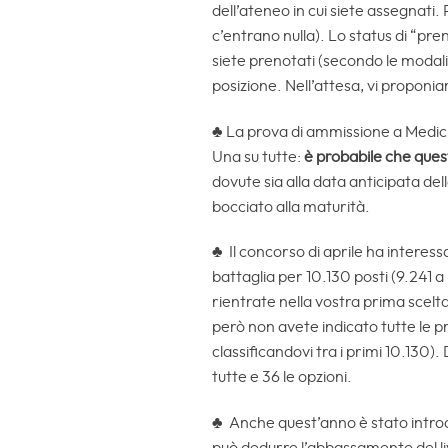
dell’ateneo in cui siete assegnati.
c’entrano nulla). Lo status di “pr
siete prenotati (secondo le modali
posizione. Nell’attesa, vi propon
♣ La prova di ammissione a Medici
Una su tutte:
è probabile che quest
dovute sia alla data anticipata de
bocciato alla maturità.
♣ Il concorso di aprile ha interessa
battaglia per 10.130 posti (9.241 a
rientrate nella vostra prima scelta
però non avete indicato tutte le pr
classificandovi tra i primi 10.130)
tutte e 36 le opzioni.
♣ Anche quest’anno è stato introd