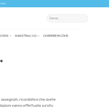
urea
I CORSI
MAGISTRALI (+2)
CARRIERE MILITARI
)*
e assegnati, ricordatevi che avete
lazioni vanno effettuate sul sito