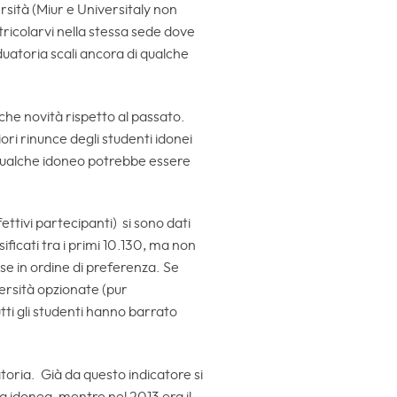
rsità (Miur e Universitaly non
tricolarvi nella stessa sede dove
duatoria scali ancora di qualche
he novità rispetto al passato.
ori rinunce degli studenti idonei
é qualche idoneo potrebbe essere
fettivi partecipanti) si sono dati
ificati tra i primi 10.130, ma non
sse in ordine di preferenza. Se
versità opzionate (pur
utti gli studenti hanno barrato
oria. Già da questo indicatore si