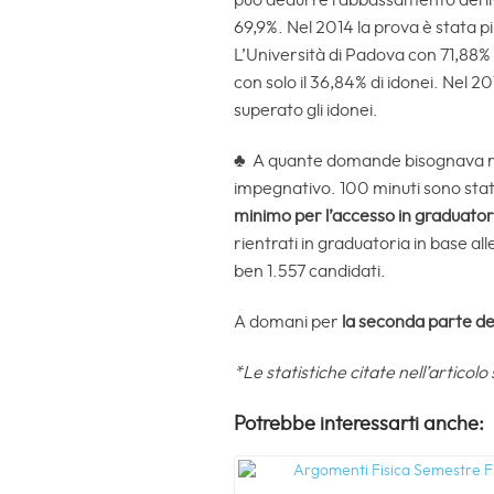
può dedurre l’abbassamento del liv
69,9%. Nel 2014 la prova è stata più
L’Università di Padova con 71,88% 
con solo il 36,84% di idonei. Nel 
superato gli idonei.
♣ A quante domande bisognava risp
impegnativo. 100 minuti sono stati
minimo per l’accesso in graduator
rientrati in graduatoria in base al
ben 1.557 candidati.
A domani per
la seconda parte ded
*Le statistiche citate nell’articol
Potrebbe interessarti anche: