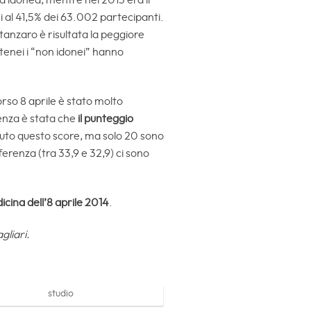
a idonea, mentre nel 2013 era il
ari al 41,5% dei 63.002 partecipanti.
tanzaro è risultata la peggiore
tenei i “non idonei” hanno
rso 8 aprile è stato molto
uenza è stata che
il punteggio
nuto questo score, ma solo 20 sono
ferenza (tra 33,9 e 32,9) ci sono
icina dell’8 aprile 2014
.
gliari.
studio