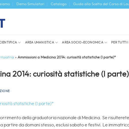
 siamo
Demo Simulatori
Catalogo
Guida alla Scelta del Corso di La
CIENTIFICA
AREA UMANISTICA
AREA SOCIO-ECONOMICA
PER TUTTI 
toiatria
»
Ammissioni a Medicina 2014: curiosità statistiche (I parte)*
a 2014: curiosità statistiche (I parte
ZIONE
orrimento della graduatoria nazionale di Medicina. Se risulteret
a partire da domani stesso, esclusi sabato e festivi. Le immatrico