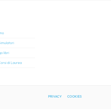
amo
imulatori
o libri
orsi di Laurea
PRIVACY
COOKIES