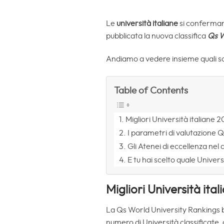
Le
università italiane
si confermano
pubblicata la nuova classifica
Qs W
Andiamo a vedere insieme quali sono
Table of Contents
Migliori Università italiane 2
I parametri di valutazione 
Gli Atenei di eccellenza nel
E tu hai scelto quale Univer
Migliori Università ita
La Qs World University Rankings by 
numero di Università classificate