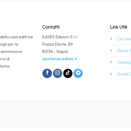
Contatti
Link Utili
 della casa editrice
EdiSES Edizioni S.r.l.
Chi Si
igli per la
Piazza Dante, 89
Demo S
i ammissione
80134 - Napoli
rsi di
assistenza.edises.it
Catalog
ploma.
Guida C