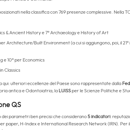
i posizionati nella classifica con 769 presenze complessive. Nella 
sics & Ancient History e 7° Archaeology e History of Art
per Architecture/Built Environment (a cui si aggiungono, poi, il 21
ng e 10° per Economics
 in Classics
erma qui: ulteriori eccellenze del Paese sono rappresentate dalla
Fede
oria antica e Odontoiatria; la
LUISS
per le Scienze Politiche e Stu
ione QS
do dei parametri ben precisi che considerano
5 indicatori
: reputaz
ni per paper, H-Index e International Research Network (IRN). Per