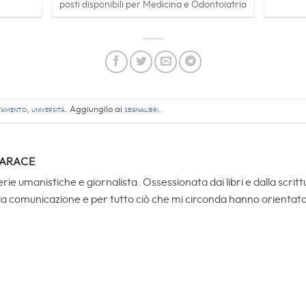
posti disponibili per Medicina e Odontoiatria
tamento
,
Università
. Aggiungilo ai
segnalibri
.
TARACE
rie umanistiche e giornalista. Ossessionata dai libri e dalla scri
la comunicazione e per tutto ciò che mi circonda hanno orientato 