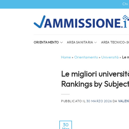
Salta
Chi
ai
contenuti
ORIENTAMENTO
AREA SANITARIA
AREA TECNICO-S
Home
»
Orientamento
»
Università
»
Le m
Le migliori universi
Rankings by Subjec
PUBBLICATO IL
30 MARZO 2026
DA
VALEN
30