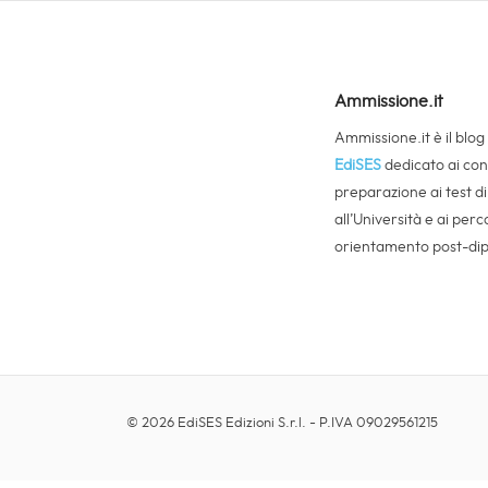
Ammissione.it
Ammissione.it è il blog
EdiSES
dedicato ai cons
preparazione ai test d
all’Università e ai perco
orientamento post-di
© 2026 EdiSES Edizioni S.r.l. - P.IVA 09029561215