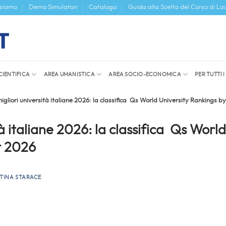
 siamo
Demo Simulatori
Catalogo
Guida alla Scelta del Corso di La
CIENTIFICA
AREA UMANISTICA
AREA SOCIO-ECONOMICA
PER TUTTI 
igliori università italiane 2026: la classifica Qs World University Rankings b
tà italiane 2026: la classifica Qs World
t 2026
TINA STARACE