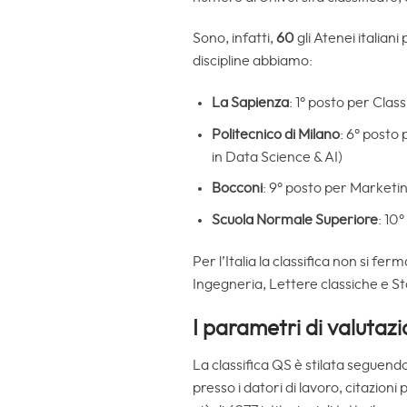
Sono, infatti,
60
gli Atenei italian
discipline abbiamo:
La Sapienza
: 1° posto per Clas
Politecnico di Milano
: 6° posto 
in Data Science & AI)
Bocconi
: 9° posto per Marketi
Scuola Normale Superiore
: 10°
Per l’Italia la classifica non si f
Ingegneria, Lettere classiche e St
I parametri di valutaz
La classifica QS è stilata seguen
presso i datori di lavoro, citazio