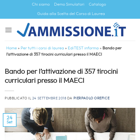
Salta
Chi siamo
Demo Simulatori
Catalogo
ai
Guida alla Scelta del Corso di Laurea
contenuti
Home
»
Per tutti i corsi di laurea
»
EdiTEST informa
»
Bando per
l’attivazione di 357 tirocini curriculari presso il MAECI
Bando per l’attivazione di 357 tirocini
curriculari presso il MAECI
PUBBLICATO IL
24 SETTEMBRE 2018
DA
PIERPAOLO OREFICE
24
Set