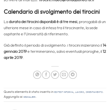
scrivere all’indirizzo:
tirocini.maeci@fondazionecrui.it
Calendario di svolgimento dei tirocini
La
durata dei tirocini disponibili è di tre mesi
, prorogabili di un
ulteriore mese in caso di intesa tra il tirocinante, la sede
ospitante e l’Università di riferimento.
Già definito il periodo di svolgimento: i tirocini inizieranno il
14
gennaio 2019
e termineranno, salvo eventuali proroghe, il
12
aprile 2019
.
Questo elemento è stato inserito in
EdiTEST informa
,
Lavoro
,
Orientamento
.
Aggiungilo ai
segnalibri
.