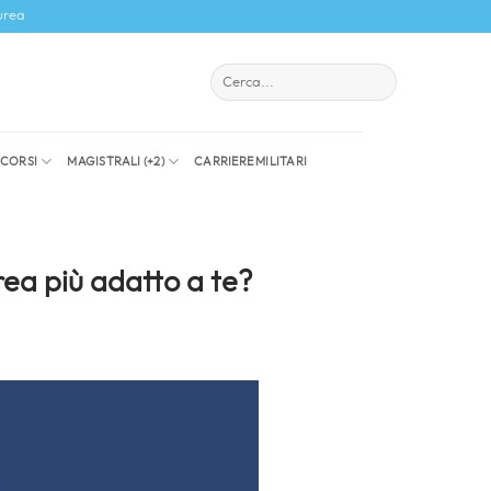
urea
I CORSI
MAGISTRALI (+2)
CARRIERE MILITARI
rea più adatto a te?