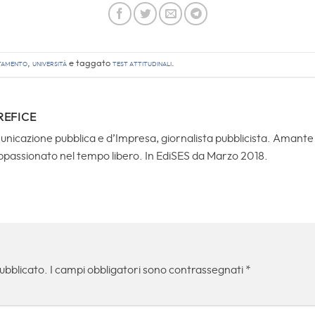
tamento
,
Università
e taggato
Test Attitudinali
.
REFICE
icazione pubblica e d’Impresa, giornalista pubblicista. Amante de
ppassionato nel tempo libero. In EdiSES da Marzo 2018.
pubblicato.
I campi obbligatori sono contrassegnati
*