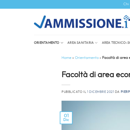
Salta
Chi
ai
contenuti
ORIENTAMENTO
AREA SANITARIA
AREA TECNICO-S
Home
»
Orientamento
»
Facoltà di area 
Facoltà di area econ
PUBBLICATO IL
1 DICEMBRE 2021
DA
PIER
01
Dic