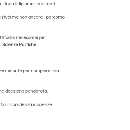
e dopo il diploma sono tanti.
di studi ma non ancora il percorso
ttitudini necessarie per
e
Scienze Politiche
.
determinante per compiere una
 una decisione ponderata.
a, Giurisprudenza e Scienze