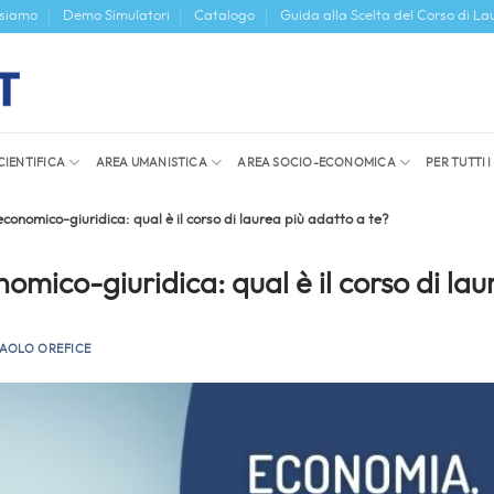
 siamo
Demo Simulatori
Catalogo
Guida alla Scelta del Corso di La
CIENTIFICA
AREA UMANISTICA
AREA SOCIO-ECONOMICA
PER TUTTI 
economico-giuridica: qual è il corso di laurea più adatto a te?
omico-giuridica: qual è il corso di lau
PAOLO OREFICE