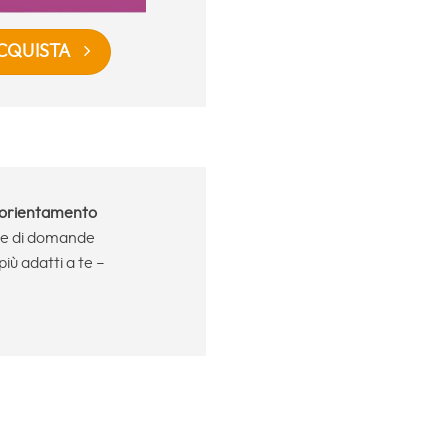
CQUISTA
i orientamento
rie di domande
più adatti a te –