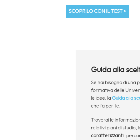
SCOPRILO CON IL TEST >
Guida alla scel
Se hai bisogno di una 
formativa delle Universi
le idee, la
Guida alla sc
che fa per te.
Troverai le informazio
relativi piani di studio, 
caratterizzanti
i percor