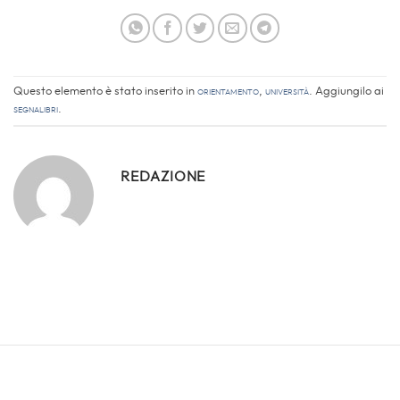
Questo elemento è stato inserito in
Orientamento
,
Università
. Aggiungilo ai
segnalibri
.
REDAZIONE