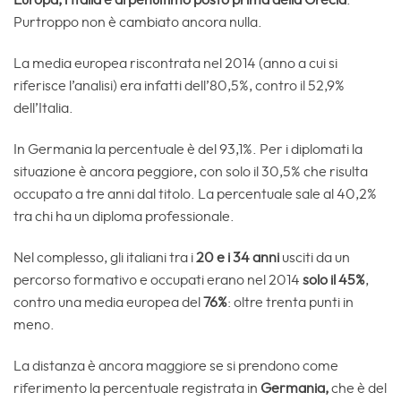
Europa, l’Italia è al penultimo posto prima della Grecia
.
Purtroppo non è cambiato ancora nulla.
La media europea riscontrata nel 2014 (anno a cui si
riferisce l’analisi) era infatti dell’80,5%, contro il 52,9%
dell’Italia.
In Germania la percentuale è del 93,1%. Per i diplomati la
situazione è ancora peggiore, con solo il 30,5% che risulta
occupato a tre anni dal titolo. La percentuale sale al 40,2%
tra chi ha un diploma professionale.
Nel complesso, gli italiani tra i
20 e i 34 anni
usciti da un
percorso formativo e occupati erano nel 2014
solo il 45%
,
contro una media europea del
76%
: oltre trenta punti in
meno.
La distanza è ancora maggiore se si prendono come
riferimento la percentuale registrata in
Germania,
che è del