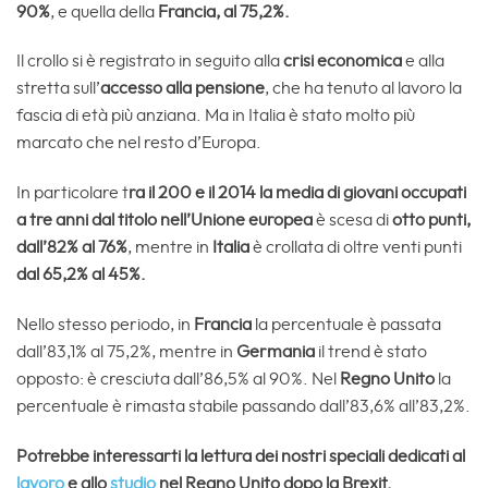
90%
, e quella della
Francia, al 75,2%.
Il crollo si è registrato in seguito alla
crisi economica
e alla
stretta sull’
accesso alla pensione
, che ha tenuto al lavoro la
fascia di età più anziana. Ma in Italia è stato molto più
marcato che nel resto d’Europa.
In particolare t
ra il 200 e il 2014 la media di giovani occupati
a tre anni dal titolo nell’Unione europea
è scesa di
otto punti,
dall’82% al 76%
, mentre in
Italia
è crollata di oltre venti punti
dal 65,2% al 45%.
Nello stesso periodo, in
Francia
la percentuale è passata
dall’83,1% al 75,2%, mentre in
Germania
il trend è stato
opposto: è cresciuta dall’86,5% al 90%. Nel
Regno Unito
la
percentuale è rimasta stabile passando dall’83,6% all’83,2%.
Potrebbe interessarti la lettura dei nostri speciali dedicati al
lavoro
e allo
studio
nel Regno Unito dopo la Brexit.