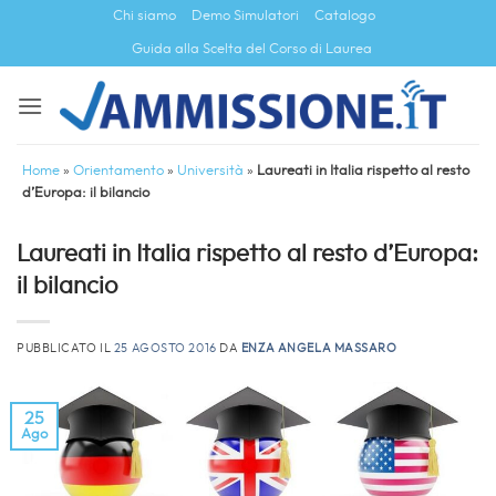
Salta
Chi siamo
Demo Simulatori
Catalogo
ai
Guida alla Scelta del Corso di Laurea
contenuti
Home
»
Orientamento
»
Università
»
Laureati in Italia rispetto al resto
d’Europa: il bilancio
Laureati in Italia rispetto al resto d’Europa:
il bilancio
PUBBLICATO IL
25 AGOSTO 2016
DA
ENZA ANGELA MASSARO
25
Ago