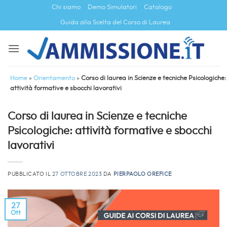
Salta
Chi siamo
Demo Simulatori
Catalogo
ai
Guida alla Scelta del Corso di Laurea
contenuti
Home
»
Orientamento
»
Corso di laurea in Scienze e tecniche Psicologiche:
attività formative e sbocchi lavorativi
Corso di laurea in Scienze e tecniche
Psicologiche: attività formative e sbocchi
lavorativi
PUBBLICATO IL
27 OTTOBRE 2023
DA
PIERPAOLO OREFICE
27
Ott