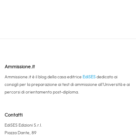
Ammissione.it
Ammissione.it è il blog della casa editrice
EdiSES
dedicato ai
consigli per la preparazione ai test di ammissione all’Università e ai
percorsi di orientamento post-diploma.
Contatti
EdiSES Edizioni S.r.l.
Piazza Dante, 89
80134 - Napoli
assistenza.edises.it
Link Utili
Chi Siamo