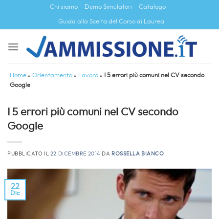
Salta
Chi siamo
Demo Simulatori
Catalogo
ai
Guida alla Scelta del Corso di Laurea
contenuti
Home
»
Orientamento
»
Lavoro
»
I 5 errori più comuni nel CV secondo
Google
I 5 errori più comuni nel CV secondo
Google
PUBBLICATO IL
22 DICEMBRE 2014
DA
ROSSELLA BIANCO
22
Dic