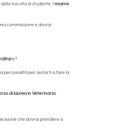
ella tua vita di studente: l’
esame
n una commissione e dovrai
militar
e?
a personalità per aiutarti a fare la
orso di laurea in Veterinaria
.
decisione che dovrai prendere a