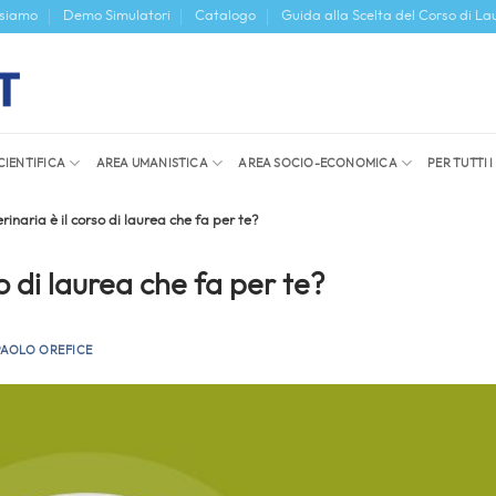
 siamo
Demo Simulatori
Catalogo
Guida alla Scelta del Corso di La
CIENTIFICA
AREA UMANISTICA
AREA SOCIO-ECONOMICA
PER TUTTI 
rinaria è il corso di laurea che fa per te?
so di laurea che fa per te?
PAOLO OREFICE