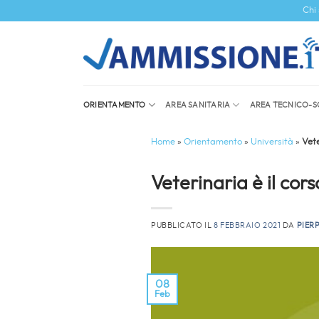
Salta
Chi
ai
contenuti
ORIENTAMENTO
AREA SANITARIA
AREA TECNICO-S
Home
»
Orientamento
»
Università
»
Vete
Veterinaria è il cor
PUBBLICATO IL
8 FEBBRAIO 2021
DA
PIER
08
Feb