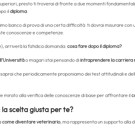
superiori, presto ti troverai di fronte a due momenti fondamentali d
opo il
diploma
.
imo banco di prova di una certa difficoltà: ti dovrai misurare co
iuste conoscenze e competenze.
), arriverà la fatidica domanda:
cosa fare dopo il diploma?
all’Università
o magari stai pensando di
intraprendere la carriera 
se saprai che periodicamente proponiamo dei test attitudinali e dell
ale mirato alla verifica delle conoscenze di base per affrontare il
c
la scelta giusta per te?
rà
come diventare veterinario
, ma rappresenta un supporto alla 