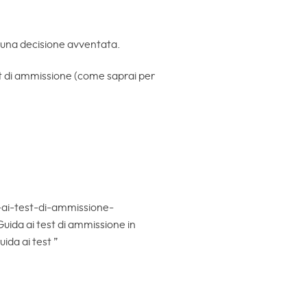
re una decisione avventata.
est di ammissione (come saprai per
-ai-test-di-ammissione-
Guida ai test di ammissione in
ida ai test ”