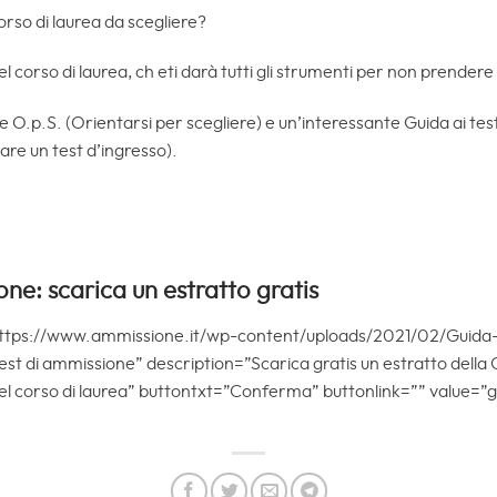
orso di laurea da scegliere?
el corso di laurea, ch eti darà tutti gli strumenti per non prende
ale O.p.S. (Orientarsi per scegliere) e un’interessante Guida ai t
are un test d’ingresso).
one: scarica un estratto gratis
”https://www.ammissione.it/wp-content/uploads/2021/02/Guida
test di ammissione” description=”Scarica gratis un estratto della 
el corso di laurea” buttontxt=”Conferma” buttonlink=”” value=”gu