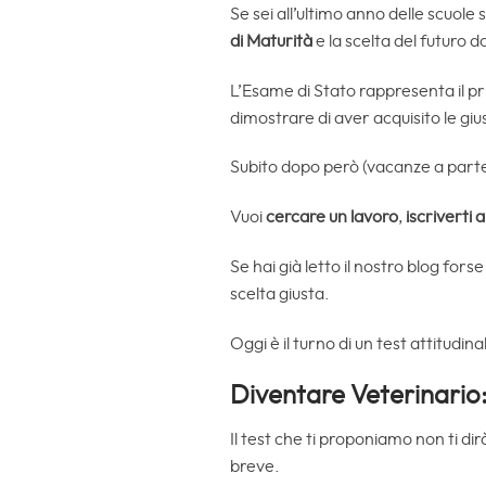
Se sei all’ultimo anno delle scuole 
di Maturità
e la scelta del futuro d
L’Esame di Stato rappresenta il pr
dimostrare di aver acquisito le g
Subito dopo però (vacanze a parte
Vuoi
cercare un lavoro
,
iscriverti 
Se hai già letto il nostro blog for
scelta giusta.
Oggi è il turno di un test attitudin
Diventare Veterinario: 
Il test che ti proponiamo non ti di
breve.