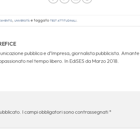
tamento
,
Università
e taggato
Test Attitudinali
.
REFICE
icazione pubblica e d’Impresa, giornalista pubblicista. Amante de
ppassionato nel tempo libero. In EdiSES da Marzo 2018.
pubblicato.
I campi obbligatori sono contrassegnati
*